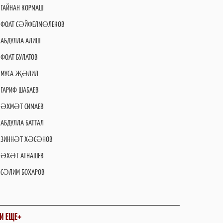
ГАЙНАН КОРМАШ
ФОАТ СӘЙФЕЛМӨЛЕКОВ
АБДУЛЛА АЛИШ
ФОАТ БУЛАТОВ
МУСА ҖӘЛИЛ
ГАРИФ ШАБАЕВ
ӘХМӘТ СИМАЕВ
АБДУЛЛА БАТТАЛ
ЗИННӘТ ХӘСӘНОВ
ӘХӘТ АТНАШЕВ
СӘЛИМ БОХАРОВ
И ЕЩЕ+