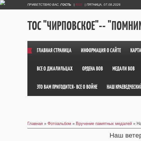
ПРИВЕТСТВУЮ ВАС
,
ГОСТЬ
|
RSS
|
ПЯТНИЦА, 07.08.2026
ТОС "ЧИРПОВСКОЕ"-- "ПОМНИМ
ГЛАВНАЯ СТРАНИЦА
ИНФОРМАЦИЯ О САЙТЕ
КАРТА
ВСЕ О ДЖАЛИЛЬЦАХ
ОРДЕНА ВОВ
МЕДАЛИ ВОВ
ЭТО ВАМ ПРИГОДИТСЯ- ВСЕ О ВОЙНЕ
НАШ КРАЕВЕДЧЕСКИ
Главная
»
Фотоальбом
»
Вручение памятных медалей
» На
Наш вете