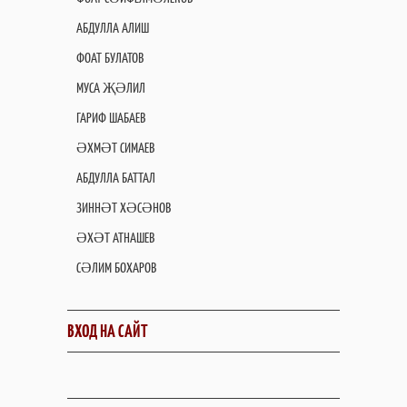
АБДУЛЛА АЛИШ
ФОАТ БУЛАТОВ
МУСА ҖӘЛИЛ
ГАРИФ ШАБАЕВ
ӘХМӘТ СИМАЕВ
АБДУЛЛА БАТТАЛ
ЗИННӘТ ХӘСӘНОВ
ӘХӘТ АТНАШЕВ
СӘЛИМ БОХАРОВ
ВХОД НА САЙТ