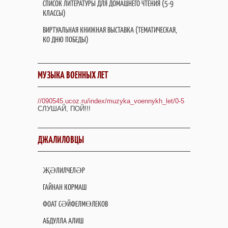
СПИСОК ЛИТЕРАТУРЫ ДЛЯ ДОМАШНЕГО ЧТЕНИЯ (5-9
КЛАССЫ)
ВИРТУАЛЬНАЯ КНИЖНАЯ ВЫСТАВКА (ТЕМАТИЧЕСКАЯ,
КО ДНЮ ПОБЕДЫ)
МУЗЫКА ВОЕННЫХ ЛЕТ
//090545.ucoz.ru/index/muzyka_voennykh_let/0-5
СЛУШАЙ, ПОЙ!!!
ДЖАЛИЛОВЦЫ
ҖӘЛИЛЧЕЛӘР
ГАЙНАН КОРМАШ
ФОАТ СӘЙФЕЛМӨЛЕКОВ
АБДУЛЛА АЛИШ