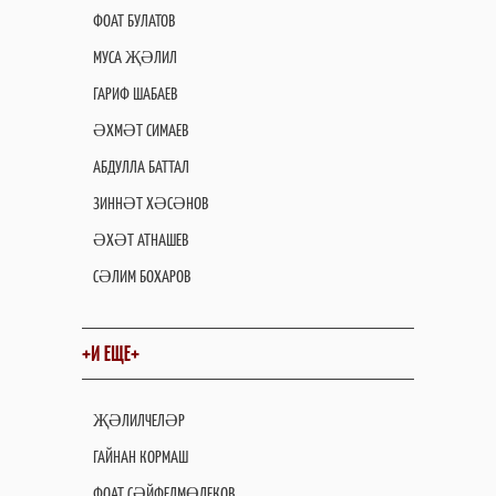
ФОАТ БУЛАТОВ
МУСА ҖӘЛИЛ
ГАРИФ ШАБАЕВ
ӘХМӘТ СИМАЕВ
АБДУЛЛА БАТТАЛ
ЗИННӘТ ХӘСӘНОВ
ӘХӘТ АТНАШЕВ
СӘЛИМ БОХАРОВ
+И ЕЩЕ+
ҖӘЛИЛЧЕЛӘР
ГАЙНАН КОРМАШ
ФОАТ СӘЙФЕЛМӨЛЕКОВ