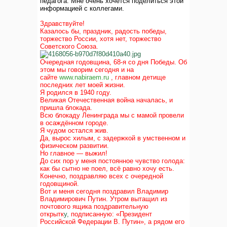
педагога. Мне очень хочется поделиться этой
информацией с коллегами.
Здравствуйте!
Казалось бы, праздник, радость победы,
торжество России, хотя нет, торжество
Советского Союза.
Очередная годовщина, 68-я со дня Победы. Об
этом мы говорим сегодня и на
сайте
www.nabiraem.ru
, главном детище
последних лет моей жизни.
Я родился в 1940 году.
Великая Отечественная война началась, и
пришла блокада.
Всю блокаду Ленинграда мы с мамой провели
в осаждённом городе.
Я чудом остался жив.
Да, вырос хилым, с задержкой в умственном и
физическом развитии.
Но главное — выжил!
До сих пор у меня постоянное чувство голода:
как бы сытно не поел, всё равно хочу есть.
Конечно, поздравляю всех с очередной
годовщиной.
Вот и меня сегодня поздравил Владимир
Владимирович Путин. Утром вытащил из
почтового ящика поздравительную
открытк
у,
подписанную: «Президент
Российской Федерации В. Путин», а рядом его