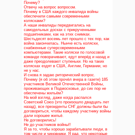
Почему?
Отвечу на вопрос вопросом.
Почему в США каждого инвалида войны
обеспечили самыми современными
колясками?
А наши инвалиды передвигались на
самодельных досках с прикрученными
подшипниками, как на этих снимках.
Шестьдесят восемь лет прошло с тех пор, как
война закончилась. Нынче есть коляски,
снабженные
суперсовременными
компьютерами. Такие коляски по голосовой
команде поворачивают, едут вперёд и назад и
даже преодолевают ступеньки. Но на таких
колясках ездят в США, Англии, Германии, но
не у нас.
И снова я задаю риторический вопрос.
Почему (я об этом прочёл вчера в газете) 185
участников Великой Отечественной Войны,
проживающих в Подмосковье, до сих пор не
обеспечены жильём?
На мой взгляд, даже когда распался
Советский Союз (это произошло двадцать лет
назад), все президенты СНГ должны были бы
договориться, чтобы каждому участнику войны
дали хорошее жильё.
Не договорились!
Не до участников войны!!
Я за то, чтобы хорошо зарабатывали люди, в
том числе и чиновники. Я рад, что некоторые