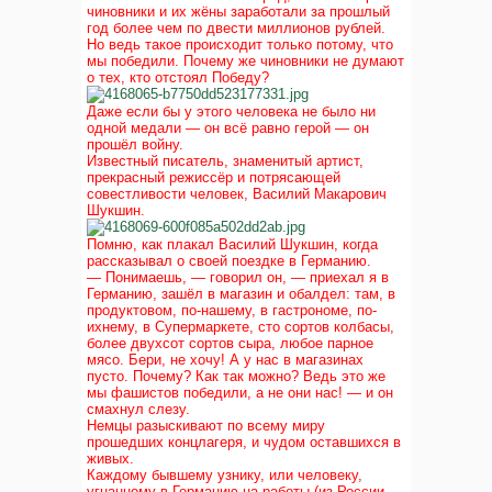
чиновники и их жёны заработали за прошлый
год более чем по двести миллионов рублей.
Но ведь такое происходит только потому, что
мы победили. Почему же чиновники не думают
о тех, кто отстоял Победу?
Даже если бы у этого человека не было ни
одной медали — он всё равно герой — он
прошёл войну.
Известный писатель, знаменитый артист,
прекрасный режиссёр и потрясающей
совестливости человек, Василий Макарович
Шукшин.
Помню, как плакал Василий Шукшин, когда
рассказывал о своей поездке в Германию.
— Понимаешь, — говорил он, — приехал я в
Германию, зашёл в магазин и обалдел: там, в
продуктовом, по-нашему, в гастрономе, по-
ихнему, в Супермаркете, сто сортов колбасы,
более двухсот сортов сыра, любое парное
мясо. Бери, не хочу! А у нас в магазинах
пусто. Почему? Как так можно? Ведь это же
мы фашистов победили, а не они нас! — и он
смахнул слезу.
Немцы разыскивают по всему миру
прошедших концлагеря, и чудом оставшихся в
живых.
Каждому бывшему узнику, или человеку,
угнанному в Германию на работы (из России,