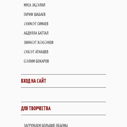
МУСА ҖӘЛИЛ
ГАРИФ ШАБАЕВ
ӘХМӘТ СИМАЕВ
АБДУЛЛА БАТТАЛ
ЗИННӘТ ХӘСӘНОВ
ӘХӘТ АТНАШЕВ
СӘЛИМ БОХАРОВ
ВХОД НА САЙТ
ДЛЯ ТВОРЧЕСТВА
ЗАГРУЖАЕМ БОЛЬШИЕ ОБЪЕМЫ