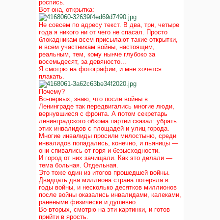
роспись.
Вот она, открытка:
Не совсем по адресу текст. В два, три, четыре
года я никого ни от чего не спасал. Просто
блокадникам всем присылают такие открытки,
и всем участникам войны, настоящим,
реальным, тем, кому нынче глубоко за
восемьдесят, за девяносто...
Я смотрю на фотографии, и мне хочется
плакать.
Почему?
Во-первых, знаю, что после войны в
Ленинграде так передвигались многие люди,
вернувшиеся с фронта. А потом секретарь
ленинградского обкома партии сказал: убрать
этих инвалидов с площадей и улиц города.
Многие инвалиды просили милостыню, среди
инвалидов попадались, конечно, и пьяницы —
они спивались от горя и безысходности.
И город от них зачищали. Как это делали —
тема больная. Отдельная.
Это тоже один из итогов прошедшей войны.
Двадцать два миллиона страна потеряла в
годы войны, и несколько десятков миллионов
после войны оказались инвалидами, калеками,
ранеными физически и душевно.
Во-вторых, смотрю на эти картинки, и готов
прийти в ярость.