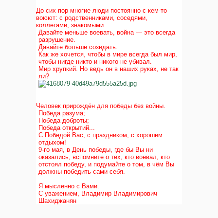
До сих пор многие люди постоянно с кем-то
воюют: с родственниками, соседями,
коллегами, знакомыми...
Давайте меньше воевать, война — это всегда
разрушение.
Давайте больше созидать.
Как же хочется, чтобы в мире всегда был мир,
чтобы нигде никто и никого не убивал.
Мир хрупкий. Но ведь он в наших руках, не так
ли?
Человек прирождён для победы без войны.
Победа разума;
Победа доброты;
Победа открытий...
С Победой Вас, с праздником, с хорошим
отдыхом!
9-го мая, в День победы, где бы Вы ни
оказались, вспомните о тех, кто воевал, кто
отстоял победу, и подумайте о том, в чём Вы
должны победить сами себя.
Я мысленно с Вами.
С уважением, Владимир Владимирович
Шахиджанян