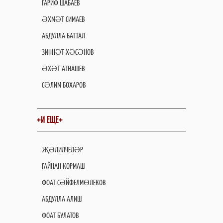
ГАРИФ ШАБАЕВ
ӘХМӘТ СИМАЕВ
АБДУЛЛА БАТТАЛ
ЗИННӘТ ХӘСӘНОВ
ӘХӘТ АТНАШЕВ
СӘЛИМ БОХАРОВ
+И ЕЩЕ+
ҖӘЛИЛЧЕЛӘР
ГАЙНАН КОРМАШ
ФОАТ СӘЙФЕЛМӨЛЕКОВ
АБДУЛЛА АЛИШ
ФОАТ БУЛАТОВ