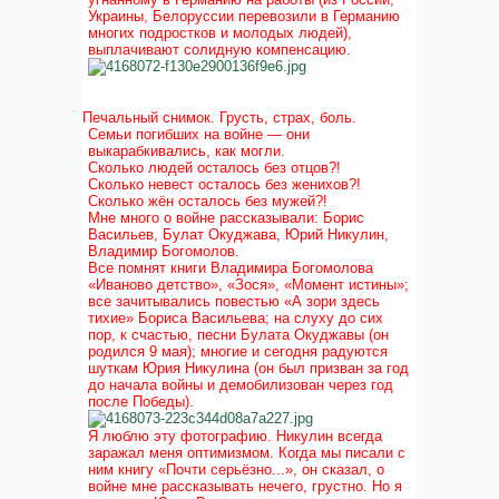
Украины, Белоруссии перевозили в Германию
многих подростков и молодых людей),
выплачивают солидную компенсацию.
Печальный снимок. Грусть, страх, боль.
Семьи погибших на войне — они
выкарабкивались, как могли.
Сколько людей осталось без отцов?!
Сколько невест осталось без женихов?!
Сколько жён осталось без мужей?!
Мне много о войне рассказывали: Борис
Васильев, Булат Окуджава, Юрий Никулин,
Владимир Богомолов.
Все помнят книги Владимира Богомолова
«Иваново детство», «Зося», «Момент истины»;
все зачитывались повестью «А зори здесь
тихие» Бориса Васильева; на слуху до сих
пор, к счастью, песни Булата Окуджавы (он
родился 9 мая); многие и сегодня радуются
шуткам Юрия Никулина (он был призван за год
до начала войны и демобилизован через год
после Победы).
Я люблю эту фотографию. Никулин всегда
заражал меня оптимизмом. Когда мы писали с
ним книгу «Почти серьёзно...», он сказал, о
войне мне рассказывать нечего, грустно. Но я