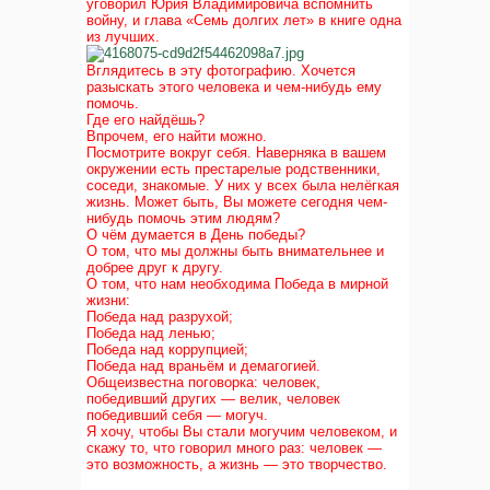
уговорил Юрия Владимировича вспомнить
войну, и глава «Семь долгих лет» в книге одна
из лучших.
Вглядитесь в эту фотографию. Хочется
разыскать этого человека и чем-нибудь ему
помочь.
Где его найдёшь?
Впрочем, его найти можно.
Посмотрите вокруг себя. Наверняка в вашем
окружении есть престарелые родственники,
соседи, знакомые. У них у всех была нелёгкая
жизнь. Может быть, Вы можете сегодня чем-
нибудь помочь этим людям?
О чём думается в День победы?
О том, что мы должны быть внимательнее и
добрее друг к другу.
О том, что нам необходима Победа в мирной
жизни:
Победа над разрухой;
Победа над ленью;
Победа над коррупцией;
Победа над враньём и демагогией.
Общеизвестна поговорка: человек,
победивший других — велик, человек
победивший себя — могуч.
Я хочу, чтобы Вы стали могучим человеком, и
скажу то, что говорил много раз: человек —
это возможность, а жизнь — это творчество.