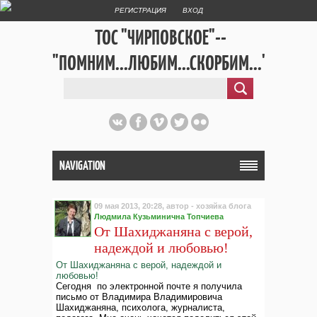
РЕГИСТРАЦИЯ
ВХОД
ТОС "ЧИРПОВСКОЕ"--
"ПОМНИМ...ЛЮБИМ...СКОРБИМ..."
NAVIGATION
09 мая 2013, 20:28, автор - хозяйка блога
Людмила Кузьминична Топчиева
От Шахиджаняна с верой,
надеждой и любовью!
От Шахиджаняна с верой, надеждой и
любовью!
Сегодня по электронной почте я получила
письмо от Владимира Владимировича
Шахиджаняна,
психолога, журналиста,