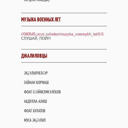
МУЗЫКА ВОЕННЫХ ЛЕТ
//090545.ucoz.ru/index/muzyka_voennykh_let/0-5
СЛУШАЙ, ПОЙ!!!
ДЖАЛИЛОВЦЫ
ҖӘЛИЛЧЕЛӘР
ГАЙНАН КОРМАШ
ФОАТ СӘЙФЕЛМӨЛЕКОВ
АБДУЛЛА АЛИШ
ФОАТ БУЛАТОВ
МУСА ҖӘЛИЛ