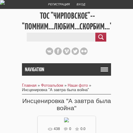
РЕГИСТРАЦИЯ
ВХОД
ТОС "ЧИРПОВСКОЕ"--
"ПОМНИМ...ЛЮБИМ...СКОРБИМ..."
NAVIGATION
Главная
»
Фотоальбом
»
Наши фото
»
Инсценировка "А завтра была война"
Инсценировка "А завтра была
война"
438
0
0.0
В реальном размере