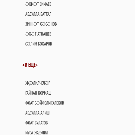
ӘХМӘТ СИМАЕВ
АБДУЛЛА БАТТАЛ
ЗИННӘТ ХӘСӘНОВ
ӘХӘТ АТНАШЕВ
СӘЛИМ БОХАРОВ
+И ЕЩЕ+
ҖӘЛИЛЧЕЛӘР
ГАЙНАН КОРМАШ
ФОАТ СӘЙФЕЛМӨЛЕКОВ
АБДУЛЛА АЛИШ
ФОАТ БУЛАТОВ
МУСА ҖӘЛИЛ