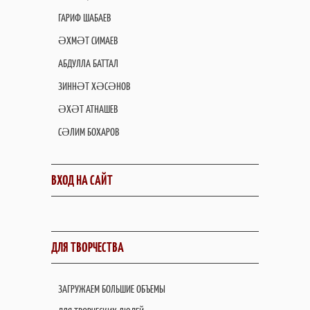
ГАРИФ ШАБАЕВ
ӘХМӘТ СИМАЕВ
АБДУЛЛА БАТТАЛ
ЗИННӘТ ХӘСӘНОВ
ӘХӘТ АТНАШЕВ
СӘЛИМ БОХАРОВ
ВХОД НА САЙТ
ДЛЯ ТВОРЧЕСТВА
ЗАГРУЖАЕМ БОЛЬШИЕ ОБЪЕМЫ