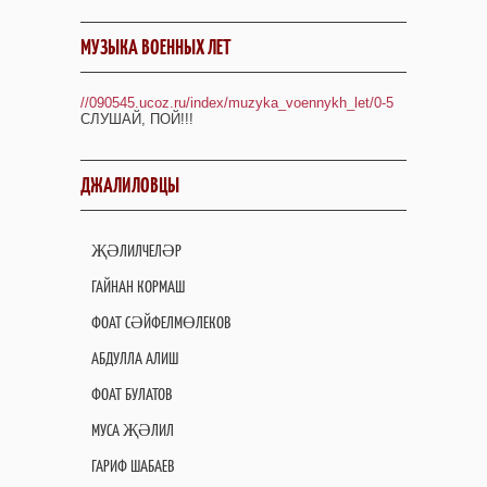
МУЗЫКА ВОЕННЫХ ЛЕТ
//090545.ucoz.ru/index/muzyka_voennykh_let/0-5
СЛУШАЙ, ПОЙ!!!
ДЖАЛИЛОВЦЫ
ҖӘЛИЛЧЕЛӘР
ГАЙНАН КОРМАШ
ФОАТ СӘЙФЕЛМӨЛЕКОВ
АБДУЛЛА АЛИШ
ФОАТ БУЛАТОВ
МУСА ҖӘЛИЛ
ГАРИФ ШАБАЕВ