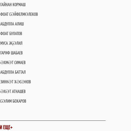
ГАЙНАН КОРМАШ
ФОАТ СӘЙФЕЛМӨЛЕКОВ
АБДУЛЛА АЛИШ
ФОАТ БУЛАТОВ
МУСА ҖӘЛИЛ
ГАРИФ ШАБАЕВ
ӘХМӘТ СИМАЕВ
АБДУЛЛА БАТТАЛ
ЗИННӘТ ХӘСӘНОВ
ӘХӘТ АТНАШЕВ
СӘЛИМ БОХАРОВ
И ЕЩЕ+