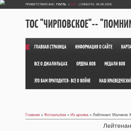
ПРИВЕТСТВУЮ ВАС
,
ГОСТЬ
|
RSS
|
СУББОТА, 08.08.2026
ТОС "ЧИРПОВСКОЕ"-- "ПОМНИМ
ГЛАВНАЯ СТРАНИЦА
ИНФОРМАЦИЯ О САЙТЕ
КАРТА
ВСЕ О ДЖАЛИЛЬЦАХ
ОРДЕНА ВОВ
МЕДАЛИ ВОВ
ЭТО ВАМ ПРИГОДИТСЯ- ВСЕ О ВОЙНЕ
НАШ КРАЕВЕДЧЕСКИ
Главная
»
Фотоальбом
»
Из архива
» Лейтенант Маликов Х
Лейтенан