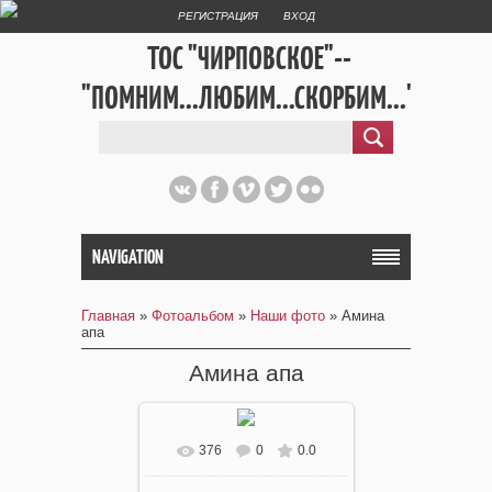
РЕГИСТРАЦИЯ
ВХОД
ТОС "ЧИРПОВСКОЕ"--
"ПОМНИМ...ЛЮБИМ...СКОРБИМ..."
NAVIGATION
Главная
»
Фотоальбом
»
Наши фото
» Амина
апа
Амина апа
376
0
0.0
В реальном размере