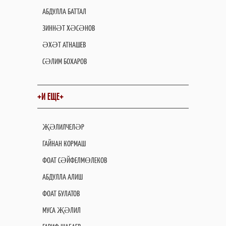
АБДУЛЛА БАТТАЛ
ЗИННӘТ ХӘСӘНОВ
ӘХӘТ АТНАШЕВ
СӘЛИМ БОХАРОВ
+И ЕЩЕ+
ҖӘЛИЛЧЕЛӘР
ГАЙНАН КОРМАШ
ФОАТ СӘЙФЕЛМӨЛЕКОВ
АБДУЛЛА АЛИШ
ФОАТ БУЛАТОВ
МУСА ҖӘЛИЛ