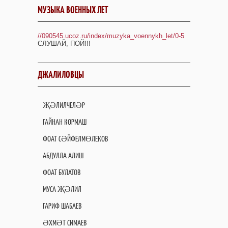
МУЗЫКА ВОЕННЫХ ЛЕТ
//090545.ucoz.ru/index/muzyka_voennykh_let/0-5
СЛУШАЙ, ПОЙ!!!
ДЖАЛИЛОВЦЫ
ҖӘЛИЛЧЕЛӘР
ГАЙНАН КОРМАШ
ФОАТ СӘЙФЕЛМӨЛЕКОВ
АБДУЛЛА АЛИШ
ФОАТ БУЛАТОВ
МУСА ҖӘЛИЛ
ГАРИФ ШАБАЕВ
ӘХМӘТ СИМАЕВ