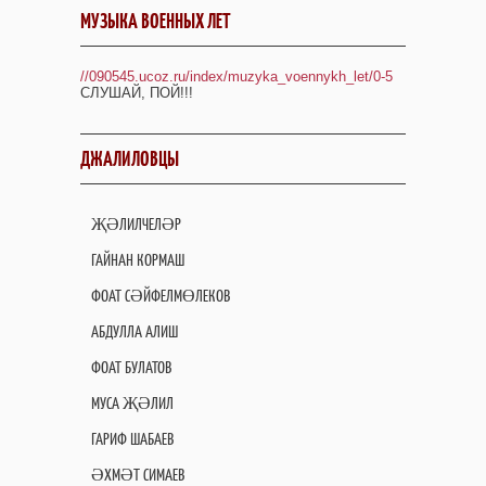
МУЗЫКА ВОЕННЫХ ЛЕТ
//090545.ucoz.ru/index/muzyka_voennykh_let/0-5
СЛУШАЙ, ПОЙ!!!
ДЖАЛИЛОВЦЫ
ҖӘЛИЛЧЕЛӘР
ГАЙНАН КОРМАШ
ФОАТ СӘЙФЕЛМӨЛЕКОВ
АБДУЛЛА АЛИШ
ФОАТ БУЛАТОВ
МУСА ҖӘЛИЛ
ГАРИФ ШАБАЕВ
ӘХМӘТ СИМАЕВ