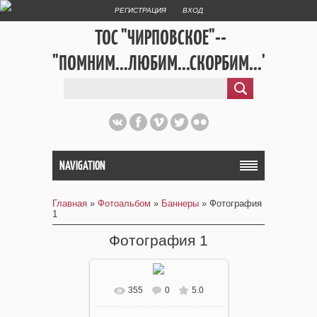
РЕГИСТРАЦИЯ
ВХОД
ТОС "ЧИРПОВСКОЕ"--
"ПОМНИМ...ЛЮБИМ...СКОРБИМ..."
NAVIGATION
Главная
»
Фотоальбом
»
Баннеры
» Фотография
1
Фотография 1
355
0
5.0
В реальном размере