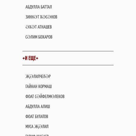
АБДУЛЛА БАТТАЛ
ЗИННӘТ ХӘСӘНОВ
ӘХӘТ АТНАШЕВ
СӘЛИМ БОХАРОВ
+И ЕЩЕ+
ҖӘЛИЛЧЕЛӘР
ГАЙНАН КОРМАШ
ФОАТ СӘЙФЕЛМӨЛЕКОВ
АБДУЛЛА АЛИШ
ФОАТ БУЛАТОВ
МУСА ҖӘЛИЛ