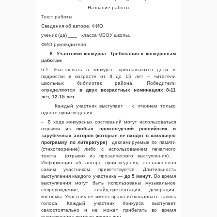
Название работы
Текст работы
Сведения об авторе: ФИО,
ученик (ца) ___ класса МБОУ школы,
ФИО руководителя
6. Участники конкурса. Требования к конкурсным
работам
6.1 Участвовать в конкурсе приглашаются дети и
подростки в возрасте от 8 до 15 лет – читатели
школьных библиотек района. Победители
определяются
в двух возрастных номинациях: 8-11
лет, 12-15 лет.
. Каждый участник выступает с чтением только
одного произведения
- В ходе конкурсных состязаний могут использоваться
отрывки
из любых произведений российских и
зарубежных авторов (которые не входят в школьную
программу по литературе)
декламируемые по памяти
(стихотворение) либо с использованием печатного
текста (отрывок из прозаического выступления).
Информация об авторе произведения, составленная
самим участником, приветствуется. Длительность
выступления каждого участника —
до 5 минут
. Во время
выступления могут быть использованы музыкальное
сопровождение, слайд-презентации, декорации,
костюмы. Участник не имеет права использовать запись
голоса. Каждый участник Конкурса выступает
самостоятельно и не может прибегать во время
выступления к помощи других лиц.