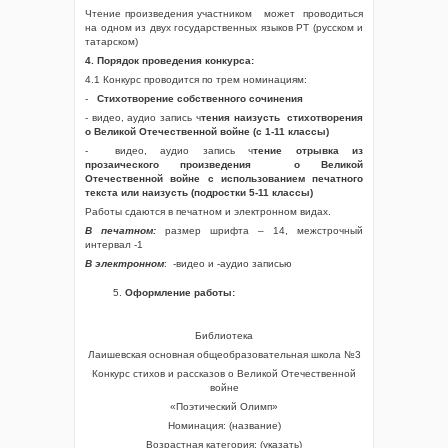
Чтение произведения участником может проводиться
на одном из двух государственных языков РТ (русском и
татарском)
4. Порядок проведения конкурса:
4.1 Конкурс проводится по трем номинациям:
-
Стихотворение собственного сочинения
- видео, аудио запись ч
тения наизусть стихотворения
о Великой Отечественной войне (с 1-11 классы)
- видео, аудио запись ч
тение отрывка из
прозаического произведения о Великой
Отечественной войне с использованием печатного
текста или наизусть (подростки 5-11 классы)
Работы сдаются в печатном и электронном видах.
В печатном:
размер шрифта – 14, межстрочный
интервал -1
В электронном
: -видео и -аудио записью
Оформление работы:
Библиотека
Лаишевская основная общеобразовательная школа №3
Конкурс стихов и рассказов о Великой Отечественной
войне
«Поэтический Олимп»
Номинация: (название)
Возрастная категория: (указать)