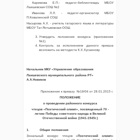
Каримова Е.П.- педагог-библиотекарь МБОУ
Лаишевская СОШ №2
Иванова Л.Л. - педагог-организатор МБОУ
П.Ковалинской СОШ
Насырова А.Х. - учитель татарского языка и литературы
МБОУ Тат.Янтыковская ООШ.
Утвердить положение конкурса (приложение
№1).
Контроль за исполнением данного приказа
возложить на методиста К.Х.Хусаинову.
Начальник МКУ «Управление образования
Лаишевского муниципального района РТ»
А.А.Новиков
Приложение к приказу №19/04 от 28.01.2015 г.
ПОЛОЖЕНИЕ
о проведении районного конкурса
чтецов
«Поэтический олимп», посвященный 70 -
летию Победы советского народа в Великой
Отечественной войне (1941-1945г.)
1.
Общие положения
Зональный конкурс чтецов
«Поэтический олимп»