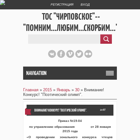
РЕГИСТРАЦИЯ
ВХОД
ТОС "ЧИРПОВСКОЕ"--
"ПОМНИМ...ЛЮБИМ...СКОРБИМ..."
NAVIGATION
Главная
»
2015
»
Январь
»
30
» Внимание!
Конкурс! "Поэтический олимп".
ВНИМАНИЕ! КОНКУРС! "ПОЭТИЧЕСКИЙ ОЛИМП".
14:07
Приказ №19-04
по управлению образования от 28 января
2015 года
«О проведении зонального конкурса чтецов