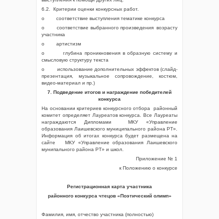
6.2. Критерии оценки конкурсных работ.
o соответствие выступления тематике конкурса
o соответствие выбранного произведения возрасту
участника
o артистизм
o глубина проникновения в образную систему и
смысловую структуру текста
o использование дополнительных эффектов (слайд-
презентация, музыкальное сопровождение, костюм,
видео-материал и пр.)
7. Подведение итогов и награждение победителей
конкурса
На основании критериев конкурсного отбора районный
комитет определяет Лауреатов конкурса. Все Лауреаты
награждаются Дипломами МКУ «Управление
образования Лаишевского муниципального района РТ».
Информация об итогах конкурса будет размещена на
сайте МКУ «Управление образования Лаишевского
мунипального района РТ» и школ.
Приложение № 1
к Положению о конкурсе
Регистрационная карта участника
районного конкурса чтецов «Поэтический олимп
»
Фамилия, имя, отчество участника (полностью)