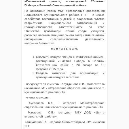
«Поэтический олимп», посвященный 70-летию
Победы в Великой Отечественной войне»
На основании плана МКУ «Управление образования
Лаишевского муниципального района РТ», с целью
содействия воспитанию у детей и подростков чувства
патриотизма, национального самосознания и
гражданственности, ответственности за свое
Отечество, пропаганды чтения среди учащихся,
развития навыков эмоционального восприятия печатной
информации, совершенствовании деятельности
школьных библиотек,
п р и к а з ы в а ю:
Объявить конкурс чтецов «Поэтический олимп»,
посвященный 70-летию Победы в Великой
Отечественной войне с 20 января по 18
февраля 2015 года.
Создать комиссию для организации и
проведения конкурса в составе:
- председателя комиссии: Абутдинова Э.И.- заместитель
начальника МКУ «Управление образования Лаишевского
муниципального района РТ»
-члены комиссии:
Хусаинова К.Х. - методист МКУ«Управление
образования Лаишевского муниципального района РТ»
Макарова О.В.- методист МБУ ДОД «Центр
внешкольной работы»,
Гайнуллина Г.Х. - педагог-библиотекарь МБОУ Гимназия
№1