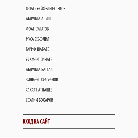
ФОАТ СӘЙФЕЛМӨЛЕКОВ
АБДУЛЛА АЛИШ
ФОАТ БУЛАТОВ
МУСА ҖӘЛИЛ
ГАРИФ ШАБАЕВ
ӘХМӘТ СИМАЕВ
АБДУЛЛА БАТТАЛ
ЗИННӘТ ХӘСӘНОВ
ӘХӘТ АТНАШЕВ
СӘЛИМ БОХАРОВ
ВХОД НА САЙТ