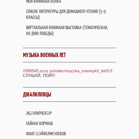
МОЯ КНИЖНАЯ ПОЛКА
СПИСОК ЛИТЕРАТУРЫ ДЛЯ ДОМАШНЕГО ЧТЕНИЯ (5-9
КЛАССЫ)
ВИРТУАЛЬНАЯ КНИЖНАЯ ВЫСТАВКА (ТЕМАТИЧЕСКАЯ,
КО ДНЮ ПОБЕДЫ)
МУЗЫКА ВОЕННЫХ ЛЕТ
//090545.ucoz.ru/index/muzyka_voennykh_let/0-5
СЛУШАЙ, ПОЙ!!!
ДЖАЛИЛОВЦЫ
ҖӘЛИЛЧЕЛӘР
ГАЙНАН КОРМАШ
ФОАТ СӘЙФЕЛМӨЛЕКОВ