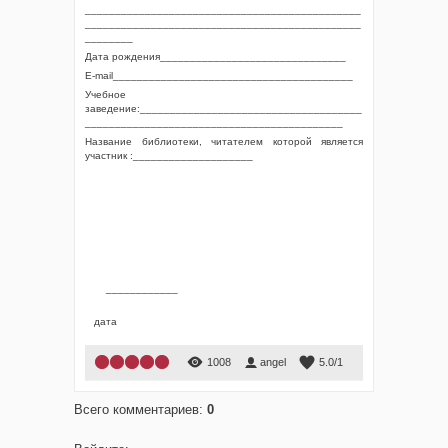
______________________________________________
______________________________________________
________
Дата рождения_______________________________
E-mail­________________________________________
Учебное
заведение:_____________________________________
___________________________________________
Название библиотеки, читателем которой является
участник :____________________
____________
дата
1
2
3
4
5
1008
angel
5.0
/
1
Всего комментариев
:
0