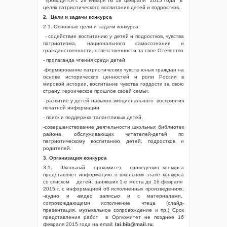
проводится с 28 января по 18 февраля 2015 года в
целях патриотического воспитания детей и подростков.
2. Цели и задачи конкурса
2.1. Основные цели и задачи конкурса:
- содействие воспитанию у детей и подростков, чувства
патриотизма, национального самосознания и
гражданственности, ответственности за свое Отечество
- пропаганда чтения среди детей
-формирование патриотических чувств юных граждан на
основе исторических ценностей и роли России в
мировой истории, воспитание чувства гордости за свою
страну, героическое прошлое своей семьи.
- развитие у детей навыков эмоционального восприятия
печатной информации
- поиск и поддержка талантливых детей.
-совершенствование деятельности школьных библиотек
района, обслуживающих читателей-детей по
патриотическому воспитанию детей, подростков и
родителей.
3. Организация конкурса
3.1. Школьный оргкомитет проведения конкурса
представляет информацию о школьном этапе конкурса
со списком детей, занявших 1-е места до 16 февраля
2015 г. с информацией об исполненных произведениях,
-аудио и -видео записью и с материалами,
сопровождающими исполнение чтеца (слайд-
презентация, музыкальное сопровождение и пр.) Срок
представления работ в Оргкомитет не позднее 16
февраля 2015 года на еmail:
lai
.
bib
@
mail
.
ru
.