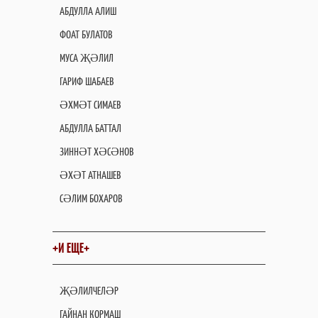
АБДУЛЛА АЛИШ
ФОАТ БУЛАТОВ
МУСА ҖӘЛИЛ
ГАРИФ ШАБАЕВ
ӘХМӘТ СИМАЕВ
АБДУЛЛА БАТТАЛ
ЗИННӘТ ХӘСӘНОВ
ӘХӘТ АТНАШЕВ
СӘЛИМ БОХАРОВ
+И ЕЩЕ+
ҖӘЛИЛЧЕЛӘР
ГАЙНАН КОРМАШ