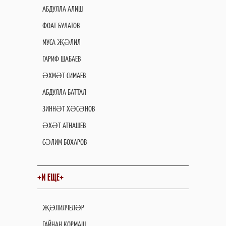
АБДУЛЛА АЛИШ
ФОАТ БУЛАТОВ
МУСА ҖӘЛИЛ
ГАРИФ ШАБАЕВ
ӘХМӘТ СИМАЕВ
АБДУЛЛА БАТТАЛ
ЗИННӘТ ХӘСӘНОВ
ӘХӘТ АТНАШЕВ
СӘЛИМ БОХАРОВ
+И ЕЩЕ+
ҖӘЛИЛЧЕЛӘР
ГАЙНАН КОРМАШ