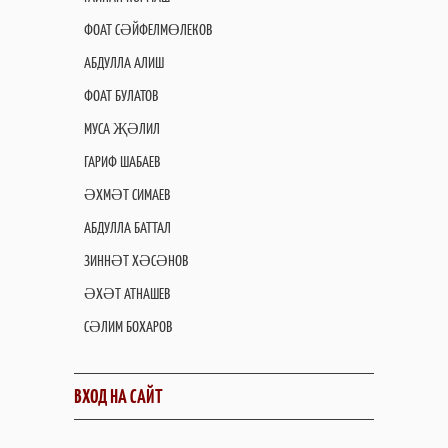
ФОАТ СӘЙФЕЛМӨЛЕКОВ
АБДУЛЛА АЛИШ
ФОАТ БУЛАТОВ
МУСА ҖӘЛИЛ
ГАРИФ ШАБАЕВ
ӘХМӘТ СИМАЕВ
АБДУЛЛА БАТТАЛ
ЗИННӘТ ХӘСӘНОВ
ӘХӘТ АТНАШЕВ
СӘЛИМ БОХАРОВ
ВХОД НА САЙТ