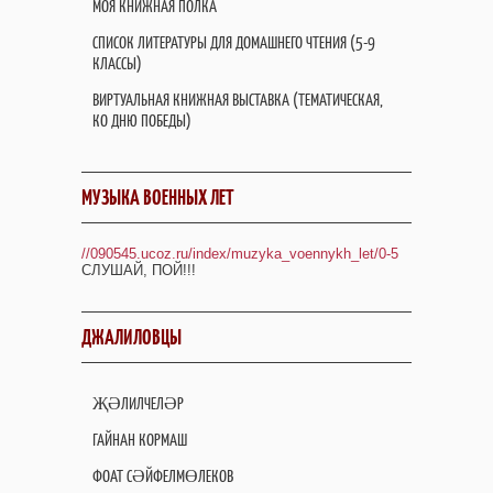
МОЯ КНИЖНАЯ ПОЛКА
СПИСОК ЛИТЕРАТУРЫ ДЛЯ ДОМАШНЕГО ЧТЕНИЯ (5-9
КЛАССЫ)
ВИРТУАЛЬНАЯ КНИЖНАЯ ВЫСТАВКА (ТЕМАТИЧЕСКАЯ,
КО ДНЮ ПОБЕДЫ)
МУЗЫКА ВОЕННЫХ ЛЕТ
//090545.ucoz.ru/index/muzyka_voennykh_let/0-5
СЛУШАЙ, ПОЙ!!!
ДЖАЛИЛОВЦЫ
ҖӘЛИЛЧЕЛӘР
ГАЙНАН КОРМАШ
ФОАТ СӘЙФЕЛМӨЛЕКОВ