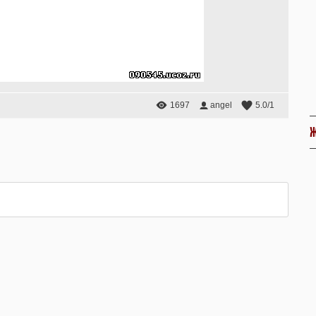
1697
angel
5.0
/
1
Ж