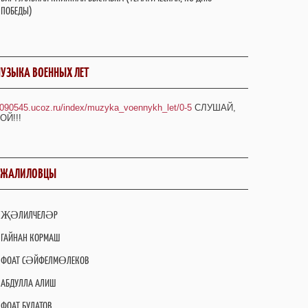
ПОБЕДЫ)
УЗЫКА ВОЕННЫХ ЛЕТ
/090545.ucoz.ru/index/muzyka_voennykh_let/0-5
СЛУШАЙ,
ОЙ!!!
ДЖАЛИЛОВЦЫ
ҖӘЛИЛЧЕЛӘР
ГАЙНАН КОРМАШ
ФОАТ СӘЙФЕЛМӨЛЕКОВ
АБДУЛЛА АЛИШ
ФОАТ БУЛАТОВ