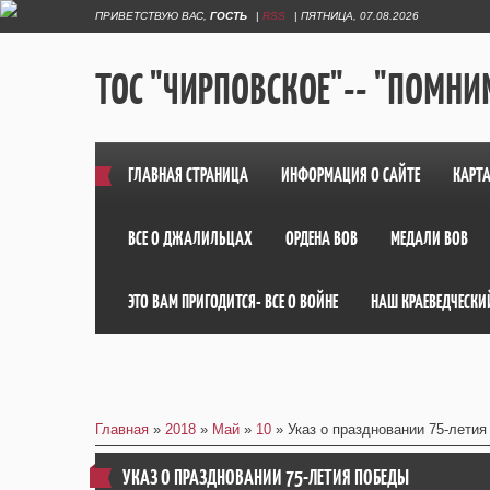
ПРИВЕТСТВУЮ ВАС
,
ГОСТЬ
|
RSS
|
ПЯТНИЦА, 07.08.2026
ТОС "ЧИРПОВСКОЕ"-- "ПОМНИМ
ГЛАВНАЯ СТРАНИЦА
ИНФОРМАЦИЯ О САЙТЕ
КАРТА
ВСЕ О ДЖАЛИЛЬЦАХ
ОРДЕНА ВОВ
МЕДАЛИ ВОВ
ЭТО ВАМ ПРИГОДИТСЯ- ВСЕ О ВОЙНЕ
НАШ КРАЕВЕДЧЕСКИ
Главная
»
2018
»
Май
»
10
» Указ о праздновании 75-лети
УКАЗ О ПРАЗДНОВАНИИ 75-ЛЕТИЯ ПОБЕДЫ