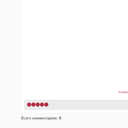
Publis
1
2
3
4
5
Всего комментариев
:
0