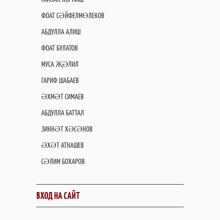
ФОАТ СӘЙФЕЛМӨЛЕКОВ
АБДУЛЛА АЛИШ
ФОАТ БУЛАТОВ
МУСА ҖӘЛИЛ
ГАРИФ ШАБАЕВ
ӘХМӘТ СИМАЕВ
АБДУЛЛА БАТТАЛ
ЗИННӘТ ХӘСӘНОВ
ӘХӘТ АТНАШЕВ
СӘЛИМ БОХАРОВ
ВХОД НА САЙТ