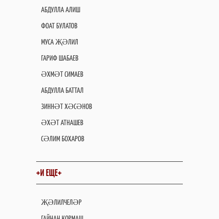
АБДУЛЛА АЛИШ
ФОАТ БУЛАТОВ
МУСА ҖӘЛИЛ
ГАРИФ ШАБАЕВ
ӘХМӘТ СИМАЕВ
АБДУЛЛА БАТТАЛ
ЗИННӘТ ХӘСӘНОВ
ӘХӘТ АТНАШЕВ
СӘЛИМ БОХАРОВ
+И ЕЩЕ+
ҖӘЛИЛЧЕЛӘР
ГАЙНАН КОРМАШ