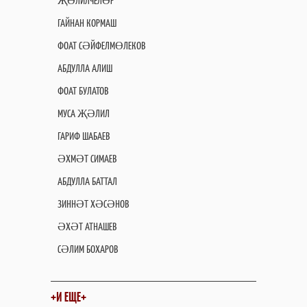
ҖӘЛИЛЧЕЛӘР
ГАЙНАН КОРМАШ
ФОАТ СӘЙФЕЛМӨЛЕКОВ
АБДУЛЛА АЛИШ
ФОАТ БУЛАТОВ
МУСА ҖӘЛИЛ
ГАРИФ ШАБАЕВ
ӘХМӘТ СИМАЕВ
АБДУЛЛА БАТТАЛ
ЗИННӘТ ХӘСӘНОВ
ӘХӘТ АТНАШЕВ
СӘЛИМ БОХАРОВ
+И ЕЩЕ+