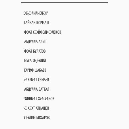
ҖӘЛИЛЧЕЛӘР
ГАЙНАН КОРМАШ
ФОАТ СӘЙФЕЛМӨЛЕКОВ
АБДУЛЛА АЛИШ
ФОАТ БУЛАТОВ
МУСА ҖӘЛИЛ
ГАРИФ ШАБАЕВ
ӘХМӘТ СИМАЕВ
АБДУЛЛА БАТТАЛ
ЗИННӘТ ХӘСӘНОВ
ӘХӘТ АТНАШЕВ
СӘЛИМ БОХАРОВ