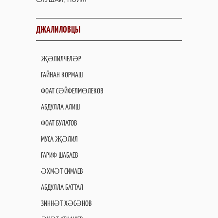
ДЖАЛИЛОВЦЫ
ҖӘЛИЛЧЕЛӘР
ГАЙНАН КОРМАШ
ФОАТ СӘЙФЕЛМӨЛЕКОВ
АБДУЛЛА АЛИШ
ФОАТ БУЛАТОВ
МУСА ҖӘЛИЛ
ГАРИФ ШАБАЕВ
ӘХМӘТ СИМАЕВ
АБДУЛЛА БАТТАЛ
ЗИННӘТ ХӘСӘНОВ