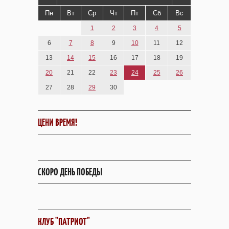
Пн
Вт
Ср
Чт
Пт
Сб
Вс
1
2
3
4
5
6
7
8
9
10
11
12
13
14
15
16
17
18
19
20
21
22
23
24
25
26
27
28
29
30
ЦЕНИ ВРЕМЯ!
СКОРО ДЕНЬ ПОБЕДЫ
КЛУБ "ПАТРИОТ"