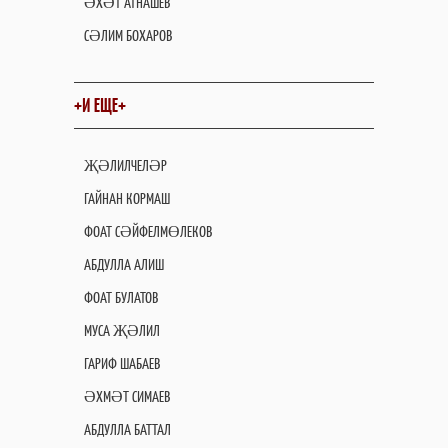
ӘХӘТ АТНАШЕВ
СӘЛИМ БОХАРОВ
+И ЕЩЕ+
ҖӘЛИЛЧЕЛӘР
ГАЙНАН КОРМАШ
ФОАТ СӘЙФЕЛМӨЛЕКОВ
АБДУЛЛА АЛИШ
ФОАТ БУЛАТОВ
МУСА ҖӘЛИЛ
ГАРИФ ШАБАЕВ
ӘХМӘТ СИМАЕВ
АБДУЛЛА БАТТАЛ