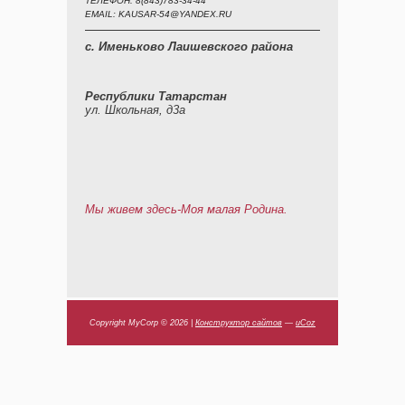
ТЕЛЕФОН: 8(843)783-34-44
EMAIL: KAUSAR-54@YANDEX.RU
с. Именьково Лаишевского района
Республики Татарстан
ул. Школьная, д3а
Мы живем здесь-Моя малая Родина.
Copyright MyCorp © 2026
|
Конструктор сайтов
—
uCoz