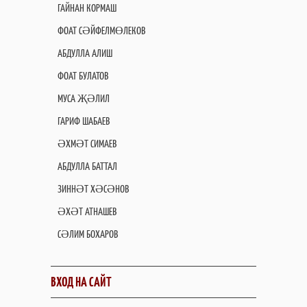
ГАЙНАН КОРМАШ
ФОАТ СӘЙФЕЛМӨЛЕКОВ
АБДУЛЛА АЛИШ
ФОАТ БУЛАТОВ
МУСА ҖӘЛИЛ
ГАРИФ ШАБАЕВ
ӘХМӘТ СИМАЕВ
АБДУЛЛА БАТТАЛ
ЗИННӘТ ХӘСӘНОВ
ӘХӘТ АТНАШЕВ
СӘЛИМ БОХАРОВ
ВХОД НА САЙТ