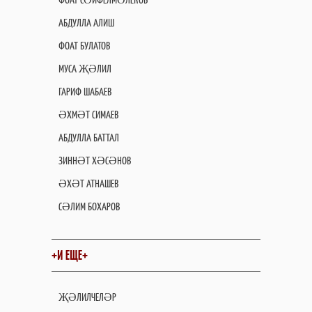
АБДУЛЛА АЛИШ
ФОАТ БУЛАТОВ
МУСА ҖӘЛИЛ
ГАРИФ ШАБАЕВ
ӘХМӘТ СИМАЕВ
АБДУЛЛА БАТТАЛ
ЗИННӘТ ХӘСӘНОВ
ӘХӘТ АТНАШЕВ
СӘЛИМ БОХАРОВ
+И ЕЩЕ+
ҖӘЛИЛЧЕЛӘР