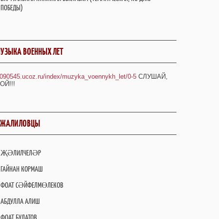
ПОБЕДЫ)
УЗЫКА ВОЕННЫХ ЛЕТ
/090545.ucoz.ru/index/muzyka_voennykh_let/0-5
СЛУШАЙ,
ОЙ!!!
ДЖАЛИЛОВЦЫ
ҖӘЛИЛЧЕЛӘР
ГАЙНАН КОРМАШ
ФОАТ СӘЙФЕЛМӨЛЕКОВ
АБДУЛЛА АЛИШ
ФОАТ БУЛАТОВ