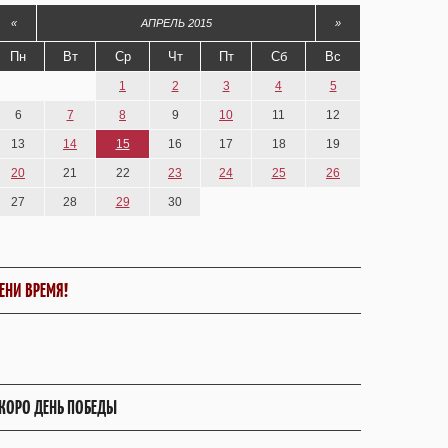
«
АПРЕЛЬ 2015
»
Пн
Вт
Ср
Чт
Пт
Сб
Вс
1
2
3
4
5
6
7
8
9
10
11
12
13
14
15
16
17
18
19
20
21
22
23
24
25
26
27
28
29
30
ЕНИ ВРЕМЯ!
КОРО ДЕНЬ ПОБЕДЫ