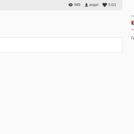
989
angel
5.0
/
1
К
Г