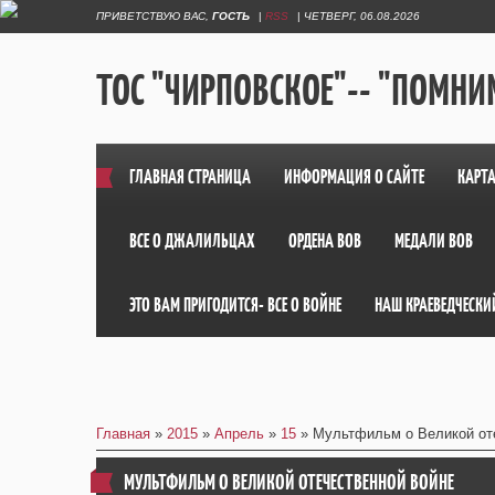
ПРИВЕТСТВУЮ ВАС
,
ГОСТЬ
|
RSS
|
ЧЕТВЕРГ, 06.08.2026
ТОС "ЧИРПОВСКОЕ"-- "ПОМНИМ
ГЛАВНАЯ СТРАНИЦА
ИНФОРМАЦИЯ О САЙТЕ
КАРТА
ВСЕ О ДЖАЛИЛЬЦАХ
ОРДЕНА ВОВ
МЕДАЛИ ВОВ
ЭТО ВАМ ПРИГОДИТСЯ- ВСЕ О ВОЙНЕ
НАШ КРАЕВЕДЧЕСКИ
Главная
»
2015
»
Апрель
»
15
» Мультфильм о Великой от
МУЛЬТФИЛЬМ О ВЕЛИКОЙ ОТЕЧЕСТВЕННОЙ ВОЙНЕ