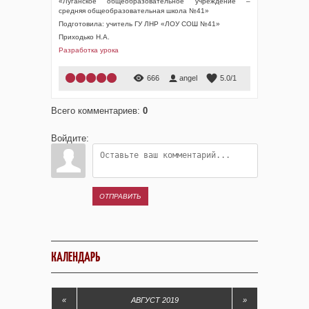
«Луганское общеобразовательное учреждение –
средняя общеобразовательная школа №41»
Подготовила: учитель ГУ ЛНР «ЛОУ СОШ №41»
Приходько Н.А.
Разработка урока
1
2
3
4
5
666
angel
5.0
/
1
Всего комментариев
:
0
Войдите:
ОТПРАВИТЬ
КАЛЕНДАРЬ
«
АВГУСТ 2019
»