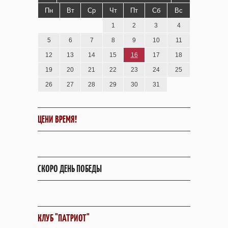
Пн
Вт
Ср
Чт
Пт
Сб
Вс
1
2
3
4
5
6
7
8
9
10
11
12
13
14
15
16
17
18
19
20
21
22
23
24
25
26
27
28
29
30
31
ЦЕНИ ВРЕМЯ!
СКОРО ДЕНЬ ПОБЕДЫ
КЛУБ "ПАТРИОТ"