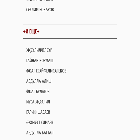
СӘЛИМ БОХАРОВ
+И ЕЩЕ+
ҖӘЛИЛЧЕЛӘР
ГАЙНАН КОРМАШ
ФОАТ СӘЙФЕЛМӨЛЕКОВ
АБДУЛЛА АЛИШ
ФОАТ БУЛАТОВ
МУСА ҖӘЛИЛ
ГАРИФ ШАБАЕВ
ӘХМӘТ СИМАЕВ
АБДУЛЛА БАТТАЛ