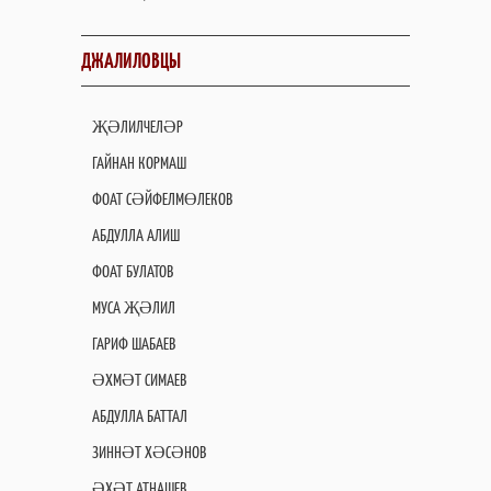
ДЖАЛИЛОВЦЫ
ҖӘЛИЛЧЕЛӘР
ГАЙНАН КОРМАШ
ФОАТ СӘЙФЕЛМӨЛЕКОВ
АБДУЛЛА АЛИШ
ФОАТ БУЛАТОВ
МУСА ҖӘЛИЛ
ГАРИФ ШАБАЕВ
ӘХМӘТ СИМАЕВ
АБДУЛЛА БАТТАЛ
ЗИННӘТ ХӘСӘНОВ
ӘХӘТ АТНАШЕВ