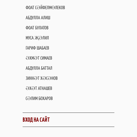
ФОАТ СӘЙФЕЛМӨЛЕКОВ
АБДУЛЛА АЛИШ
ФОАТ БУЛАТОВ
МУСА ҖӘЛИЛ
ГАРИФ ШАБАЕВ
ӘХМӘТ СИМАЕВ
АБДУЛЛА БАТТАЛ
ЗИННӘТ ХӘСӘНОВ
ӘХӘТ АТНАШЕВ
СӘЛИМ БОХАРОВ
ВХОД НА САЙТ