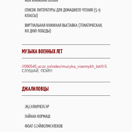
МОЯ КНИЖНАЯ ПОЛКА
СПИСОК ЛИТЕРАТУРЫ ДЛЯ ДОМАШНЕГО ЧТЕНИЯ (5-9
КЛАССЫ)
ВИРТУАЛЬНАЯ КНИЖНАЯ ВЫСТАВКА (ТЕМАТИЧЕСКАЯ,
КО ДНЮ ПОБЕДЫ)
МУЗЫКА ВОЕННЫХ ЛЕТ
//090545.ucoz.ru/index/muzyka_voennykh_let/0-5
СЛУШАЙ, ПОЙ!!!
ДЖАЛИЛОВЦЫ
ҖӘЛИЛЧЕЛӘР
ГАЙНАН КОРМАШ
ФОАТ СӘЙФЕЛМӨЛЕКОВ