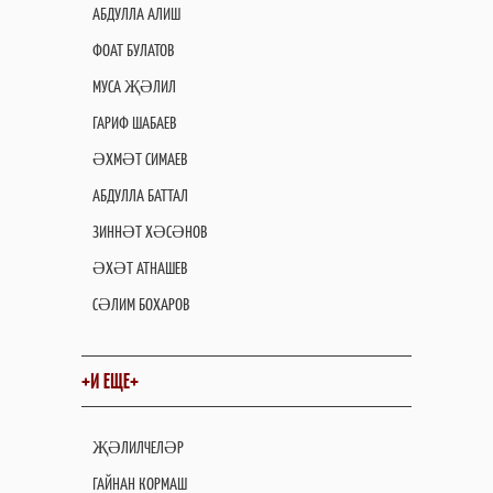
АБДУЛЛА АЛИШ
ФОАТ БУЛАТОВ
МУСА ҖӘЛИЛ
ГАРИФ ШАБАЕВ
ӘХМӘТ СИМАЕВ
АБДУЛЛА БАТТАЛ
ЗИННӘТ ХӘСӘНОВ
ӘХӘТ АТНАШЕВ
СӘЛИМ БОХАРОВ
+И ЕЩЕ+
ҖӘЛИЛЧЕЛӘР
ГАЙНАН КОРМАШ