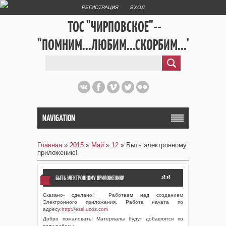
РЕГИСТРАЦИЯ
ВХОД
ТОС "ЧИРПОВСКОЕ"--
"ПОМНИМ...ЛЮБИМ...СКОРБИМ..."
NAVIGATION
Главная
»
2015
»
Май
»
12
» Быть электронному
приложению!
БЫТЬ ЭЛЕКТРОННОМУ ПРИЛОЖЕНИЮ!
18:38
Сказано- сделано! Работаем над созданием
Электронного приложения. Работа начата по
адресу:
http://essi.ucoz.com
Добро пожаловать! Материалы будут добавлятся по
ходу работы.