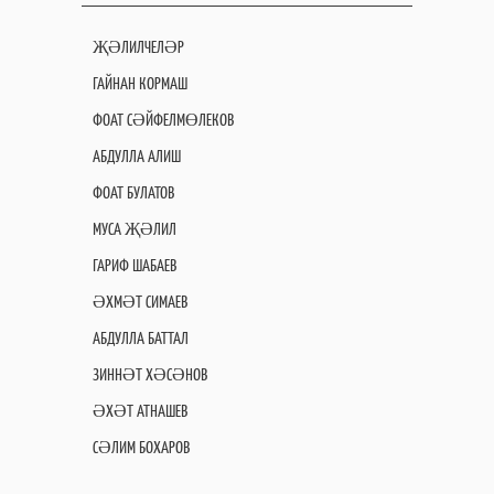
ҖӘЛИЛЧЕЛӘР
ГАЙНАН КОРМАШ
ФОАТ СӘЙФЕЛМӨЛЕКОВ
АБДУЛЛА АЛИШ
ФОАТ БУЛАТОВ
МУСА ҖӘЛИЛ
ГАРИФ ШАБАЕВ
ӘХМӘТ СИМАЕВ
АБДУЛЛА БАТТАЛ
ЗИННӘТ ХӘСӘНОВ
ӘХӘТ АТНАШЕВ
СӘЛИМ БОХАРОВ