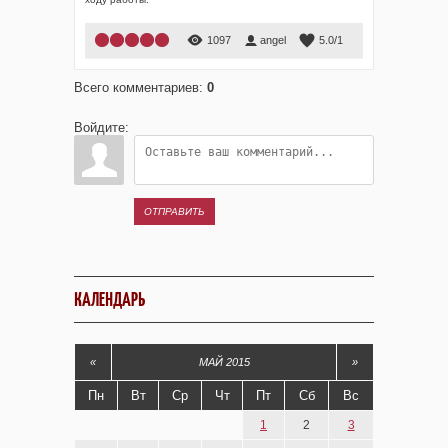
1
2
3
4
5
1097
angel
5.0
/
1
Всего комментариев
:
0
Войдите:
ОТПРАВИТЬ
КАЛЕНДАРЬ
«
МАЙ 2015
»
Пн
Вт
Ср
Чт
Пт
Сб
Вс
1
2
3