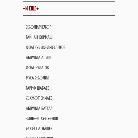
+И ЕЩЕ+
ҖӘЛИЛЧЕЛӘР
ГАЙНАН КОРМАШ
ФОАТ СӘЙФЕЛМӨЛЕКОВ
АБДУЛЛА АЛИШ
ФОАТ БУЛАТОВ
МУСА ҖӘЛИЛ
ГАРИФ ШАБАЕВ
ӘХМӘТ СИМАЕВ
АБДУЛЛА БАТТАЛ
ЗИННӘТ ХӘСӘНОВ
ӘХӘТ АТНАШЕВ