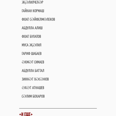
ҖӘЛИЛЧЕЛӘР
ГАЙНАН КОРМАШ
ФОАТ СӘЙФЕЛМӨЛЕКОВ
АБДУЛЛА АЛИШ
ФОАТ БУЛАТОВ
МУСА ҖӘЛИЛ
ГАРИФ ШАБАЕВ
ӘХМӘТ СИМАЕВ
АБДУЛЛА БАТТАЛ
ЗИННӘТ ХӘСӘНОВ
ӘХӘТ АТНАШЕВ
СӘЛИМ БОХАРОВ
+И ЕЩЕ+