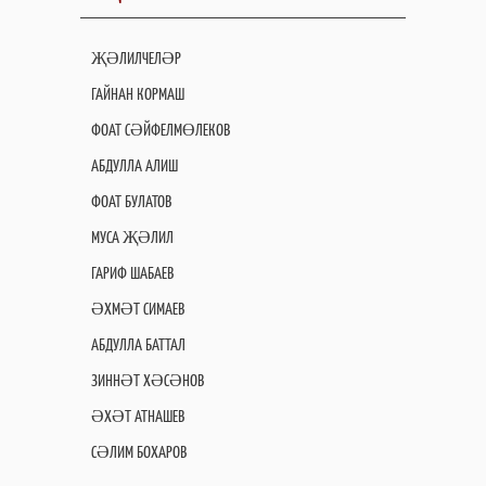
ҖӘЛИЛЧЕЛӘР
ГАЙНАН КОРМАШ
ФОАТ СӘЙФЕЛМӨЛЕКОВ
АБДУЛЛА АЛИШ
ФОАТ БУЛАТОВ
МУСА ҖӘЛИЛ
ГАРИФ ШАБАЕВ
ӘХМӘТ СИМАЕВ
АБДУЛЛА БАТТАЛ
ЗИННӘТ ХӘСӘНОВ
ӘХӘТ АТНАШЕВ
СӘЛИМ БОХАРОВ