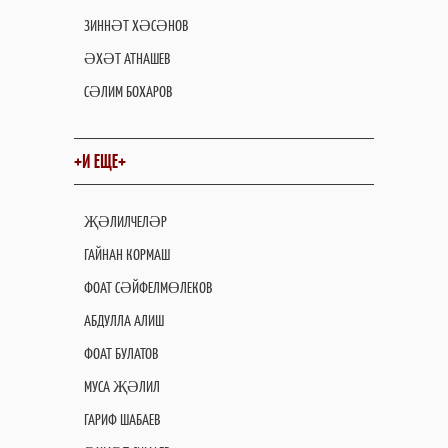
ЗИННӘТ ХӘСӘНОВ
ӘХӘТ АТНАШЕВ
СӘЛИМ БОХАРОВ
+И ЕЩЕ+
ҖӘЛИЛЧЕЛӘР
ГАЙНАН КОРМАШ
ФОАТ СӘЙФЕЛМӨЛЕКОВ
АБДУЛЛА АЛИШ
ФОАТ БУЛАТОВ
МУСА ҖӘЛИЛ
ГАРИФ ШАБАЕВ