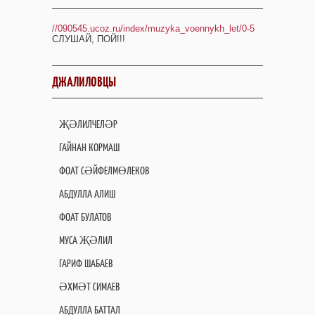
//090545.ucoz.ru/index/muzyka_voennykh_let/0-5
СЛУШАЙ, ПОЙ!!!
ДЖАЛИЛОВЦЫ
ҖӘЛИЛЧЕЛӘР
ГАЙНАН КОРМАШ
ФОАТ СӘЙФЕЛМӨЛЕКОВ
АБДУЛЛА АЛИШ
ФОАТ БУЛАТОВ
МУСА ҖӘЛИЛ
ГАРИФ ШАБАЕВ
ӘХМӘТ СИМАЕВ
АБДУЛЛА БАТТАЛ