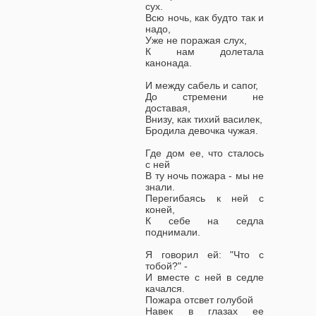
сух.
Всю ночь, как будто так и
надо,
Уже не поражая слух,
К нам долетала
канонада.
И между сабель и сапог,
До стремени не
доставая,
Внизу, как тихий василек,
Бродила девочка чужая.
Где дом ее, что сталось
с ней
В ту ночь пожара - мы не
знали.
Перегибаясь к ней с
коней,
К себе на седла
поднимали.
Я говорил ей: "Что с
тобой?" -
И вместе с ней в седле
качался.
Пожара отсвет голубой
Навек в глазах ее