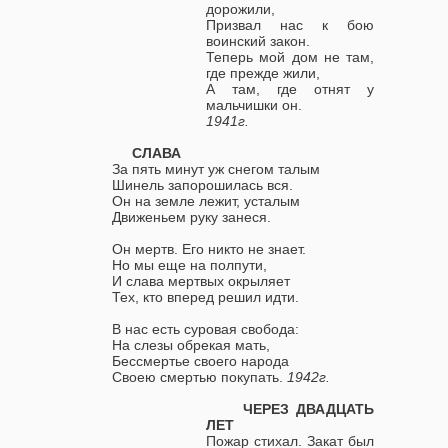
дорожили,
Призвал нас к бою
воинский закон.
Теперь мой дом не там,
где прежде жили,
А там, где отнят у
мальчишки он.
1941г.
СЛАВА
За пять минут уж снегом талым
Шинель запорошилась вся.
Он на земле лежит, усталым
Движеньем руку занеся.
Он мертв. Его никто не знает.
Но мы еще на полпути,
И слава мертвых окрыляет
Тех, кто вперед решил идти.
В нас есть суровая свобода:
На слезы обрекая мать,
Бессмертье своего народа
Своею смертью покупать.
1942г.
ЧЕРЕЗ ДВАДЦАТЬ
ЛЕТ
Пожар стихал. Закат был