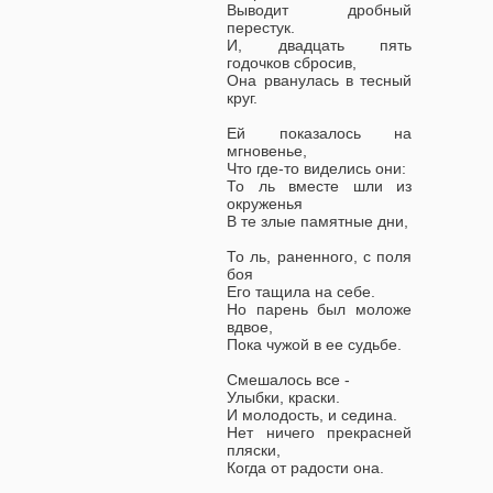
Выводит дробный
перестук.
И, двадцать пять
годочков сбросив,
Она рванулась в тесный
круг.
Ей показалось на
мгновенье,
Что где-то виделись они:
То ль вместе шли из
окруженья
В те злые памятные дни,
То ль, раненного, с поля
боя
Его тащила на себе.
Но парень был моложе
вдвое,
Пока чужой в ее судьбе.
Смешалось все -
Улыбки, краски.
И молодость, и седина.
Нет ничего прекрасней
пляски,
Когда от радости она.