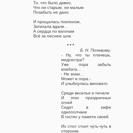
То, что было давно,
Что ни старым, ни малым
Позабыть не дано.
И прощалась поклоном,
Затихала вдали...
А сердца по вагонам
Всё за песнею шли.
* * *
Б. Н. Полевому
- Ну, что ты плачешь,
медсестра?
Уже пора забыть
комбата...
- Не знаю...
Может и пора.-
И улыбнулась виновато.
Среди веселья и печали
И этих праздничных
огней
Сидят в кафе
однополчане
В гостях у памяти своей.
Их стол стоит чуть-чуть в
сторонке.