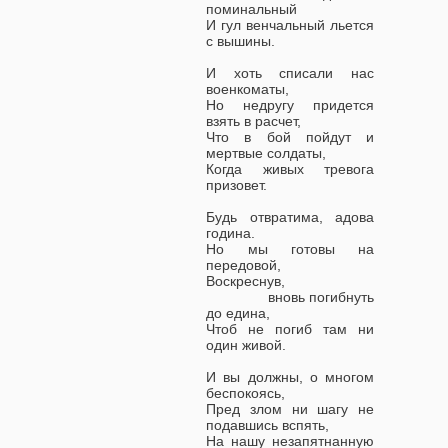
поминальный
И гул венчальный льется
с вышины.
И хоть списали нас
военкоматы,
Но недругу придется
взять в расчет,
Что в бой пойдут и
мертвые солдаты,
Когда живых тревога
призовет.
Будь отвратима, адова
година.
Но мы готовы на
передовой,
Воскреснув,
вновь погибнуть
до едина,
Чтоб не погиб там ни
один живой.
И вы должны, о многом
беспокоясь,
Пред злом ни шагу не
подавшись вспять,
На нашу незапятнанную