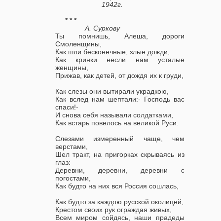
1942г.
* * *
А. Суркову
Ты помнишь, Алеша, дороги
Смоленщины,
Как шли бесконечные, злые дожди,
Как кринки несли нам усталые
женщины,
Прижав, как детей, от дождя их к груди,
Как слезы они вытирали украдкою,
Как вслед нам шептали:- Господь вас
спаси!-
И снова себя называли солдатками,
Как встарь повелось на великой Руси.
Слезами измеренный чаще, чем
верстами,
Шел тракт, на пригорках скрываясь из
глаз:
Деревни, деревни, деревни с
погостами,
Как будто на них вся Россия сошлась,
Как будто за каждою русской околицей,
Крестом своих рук ограждая живых,
Всем миром сойдясь, наши прадеды