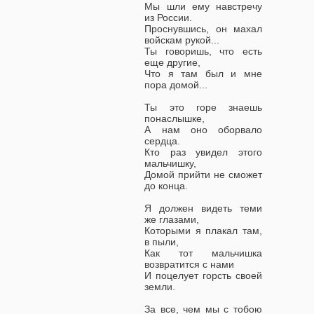
Мы шли ему навстречу
из России.
Проснувшись, он махал
войскам рукой...
Ты говоришь, что есть
еще другие,
Что я там был и мне
пора домой...
Ты это горе знаешь
понаслышке,
А нам оно оборвало
сердца.
Кто раз увидел этого
мальчишку,
Домой прийти не сможет
до конца.
Я должен видеть теми
же глазами,
Которыми я плакал там,
в пыли,
Как тот мальчишка
возвратится с нами
И поцелует горсть своей
земли.
За все, чем мы с тобою