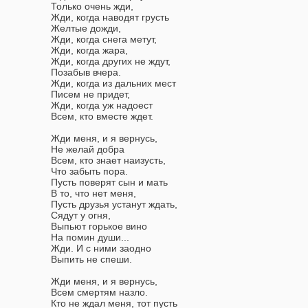
Только очень жди,
Жди, когда наводят грусть
Желтые дожди,
Жди, когда снега метут,
Жди, когда жара,
Жди, когда других не ждут,
Позабыв вчера.
Жди, когда из дальних мест
Писем не придет,
Жди, когда уж надоест
Всем, кто вместе ждет.
Жди меня, и я вернусь,
Не желай добра
Всем, кто знает наизусть,
Что забыть пора.
Пусть поверят сын и мать
В то, что нет меня,
Пусть друзья устанут ждать,
Сядут у огня,
Выпьют горькое вино
На помин души...
Жди. И с ними заодно
Выпить не спеши.
Жди меня, и я вернусь,
Всем смертям назло.
Кто не ждал меня, тот пусть