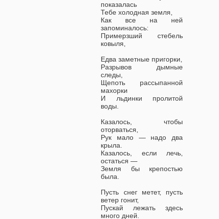
показалась
Тебе холодная земля,
Как все на ней
запоминалось:
Примерзший стебель
ковыля,
Едва заметные пригорки,
Разрывов дымные
следы,
Щепоть рассыпанной
махорки
И льдинки пролитой
воды.
Казалось, чтобы
оторваться,
Рук мало — надо два
крыла.
Казалось, если лечь,
остаться —
Земля бы крепостью
была.
Пусть снег метет, пусть
ветер гонит,
Пускай лежать здесь
много дней.