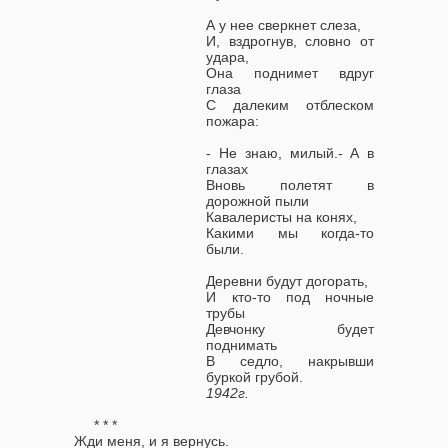
А у нее сверкнет слеза,
И, вздрогнув, словно от
удара,
Она поднимет вдруг
глаза
С далеким отблеском
пожара:
- Не знаю, милый.- А в
глазах
Вновь полетят в
дорожной пыли
Кавалеристы на конях,
Какими мы когда-то
были.
Деревни будут догорать,
И кто-то под ночные
трубы
Девчонку будет
поднимать
В седло, накрывши
буркой грубой.
1942г.
* * *
Жди меня, и я вернусь.