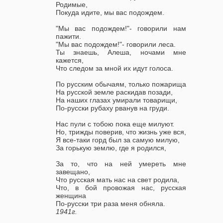
Родимые,
Покуда идите, мы вас подождем.
"Мы вас подождем!"- говорили нам
пажити.
"Мы вас подождем!"- говорили леса.
Ты знаешь, Алеша, ночами мне
кажется,
Что следом за мной их идут голоса.
По русским обычаям, только пожарища
На русской земле раскидав позади,
На наших глазах умирали товарищи,
По-русски рубаху рванув на груди.
Нас пули с тобою пока еще милуют.
Но, трижды поверив, что жизнь уже вся,
Я все-таки горд был за самую милую,
За горькую землю, где я родился,
За то, что на ней умереть мне
завещано,
Что русская мать нас на свет родила,
Что, в бой провожая нас, русская
женщина
По-русски три раза меня обняла.
1941г.