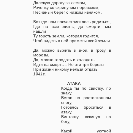
Далекую дорогу за леском,
Речонку со скрипучим перевозом,
Песчаный берег с низким ивняком.
Вот где нам посчастливилось родиться,
Где на всю жизнь, до смерти, мы
нашли
Ту горсть земли, которая годится,
Чтоб видеть в ней приметы всей земли.
Да, можно выжить в зной, в грозу, в
морозы,
Да, можно голодать и холодать,
Идти на смерть... Но эти три березы
При жизни никому нельзя отдать.
1941г.
АТАКА
Когда ты по свистку, по
знаку,
Встав на растоптанном
снегу,
Готовясь броситься в
атаку,
Винтовку вскинул на
бегу,
Какой уютной