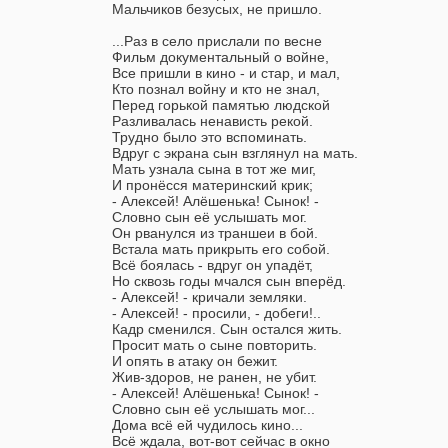
Мальчиков безусых, не пришло.
...Раз в село прислали по весне
Фильм документальный о войне,
Все пришли в кино - и стар, и мал,
Кто познал войну и кто не знал,
Перед горькой памятью людской
Разливалась ненависть рекой.
Трудно было это вспоминать.
Вдруг с экрана сын взглянул на мать.
Мать узнала сына в тот же миг,
И пронёсся материнский крик;
- Алексей! Алёшенька! Сынок! -
Словно сын её услышать мог.
Он рванулся из траншеи в бой.
Встала мать прикрыть его собой.
Всё боялась - вдруг он упадёт,
Но сквозь годы мчался сын вперёд.
- Алексей! - кричали земляки.
- Алексей! - просили, - добеги!..
Кадр сменился. Сын остался жить.
Просит мать о сыне повторить.
И опять в атаку он бежит.
Жив-здоров, не ранен, не убит.
- Алексей! Алёшенька! Сынок! -
Словно сын её услышать мог...
Дома всё ей чудилось кино...
Всё ждала, вот-вот сейчас в окно