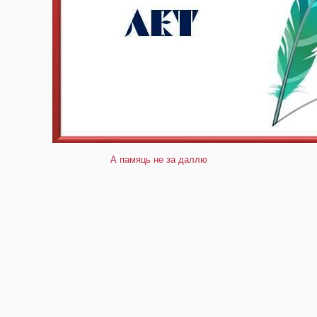
А памяць не за даллю