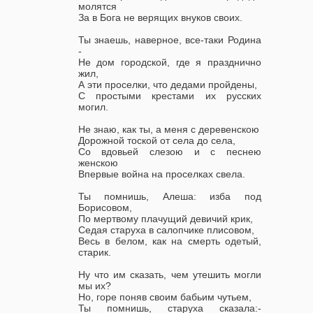
молятся
За в Бога не верящих внуков своих.
Ты знаешь, наверное, все-таки Родина
-
Не дом городской, где я празднично
жил,
А эти проселки, что дедами пройдены,
С простыми крестами их русских
могил.
Не знаю, как ты, а меня с деревенскою
Дорожной тоской от села до села,
Со вдовьей слезою и с песнею
женскою
Впервые война на проселках свела.
Ты помнишь, Алеша: изба под
Борисовом,
По мертвому плачущий девичий крик,
Седая старуха в салопчике плисовом,
Весь в белом, как на смерть одетый,
старик.
Ну что им сказать, чем утешить могли
мы их?
Но, горе поняв своим бабьим чутьем,
Ты помнишь, старуха сказала:-