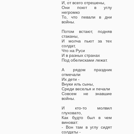
И, от всего отрешены,
Они поют в углу
негромко
То, что певали в дни
войны.
Потом встают, подняв
стаканы,
И молча пьют за тех
солдат,
Что на Руси
И в разных странах
Под обелисками лежат.
А рядом праздник
отмечали
Их дети -
Внуки иль сыны,
Среди веселья и печали
Совсем не знавшие
войны.
И кто-то молвил
глуховато,
Как будто был в чем
виноват:
- Вон там в углу сидят
солдаты -