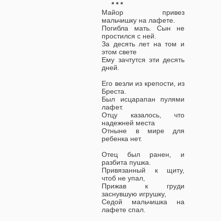
* * *
Майор привез
мальчишку на лафете.
Погибла мать. Сын не
простился с ней.
За десять лет на том и
этом свете
Ему зачтутся эти десять
дней.
Его везли из крепости, из
Бреста.
Был исцарапан пулями
лафет.
Отцу казалось, что
надежней места
Отныне в мире для
ребенка нет.
Отец был ранен, и
разбита пушка.
Привязанный к щиту,
чтоб не упал,
Прижав к груди
заснувшую игрушку,
Седой мальчишка на
лафете спал.