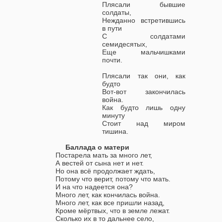
Плясали бывшие
солдаты,
Нежданно встретившись
в пути
С солдатами
семидесятых,
Еще мальчишками
почти.
Плясали так они, как
будто
Вот-вот закончилась
война.
Как будто лишь одну
минуту
Стоит над миром
тишина.
Баллада о матери
Постарела мать за много лет,
А вестей от сына нет и нет.
Но она всё продолжает ждать,
Потому что верит, потому что мать.
И на что надеется она?
Много лет, как кончилась война.
Много лет, как все пришли назад,
Кроме мёртвых, что в земле лежат.
Сколько их в то дальнее село,