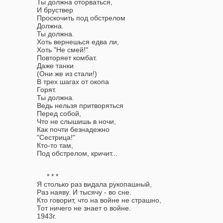
Ты должна оторваться,
И бруствер
Проскочить под обстрелом
Должна.
Ты должна.
Хоть вернешься едва ли,
Хоть "Не смей!"
Повторяет комбат.
Даже танки
(Они же из стали!)
В трех шагах от окопа
Горят.
Ты должна.
Ведь нельзя притворяться
Перед собой,
Что не слышишь в ночи,
Как почти безнадежно
"Сестрица!"
Кто-то там,
Под обстрелом, кричит...
* * *
Я столько раз видала рукопашный,
Раз наяву. И тысячу - во сне.
Кто говорит, что на войне не страшно,
Тот ничего не знает о войне.
1943г.