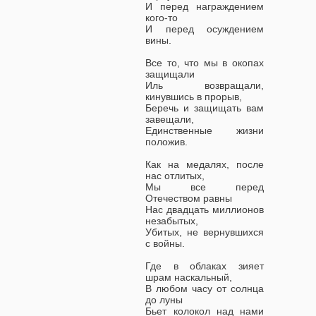
И перед награждением
кого-то
И перед осуждением
вины.
Все то, что мы в окопах
защищали
Иль возвращали,
кинувшись в прорыв,
Беречь и защищать вам
завещали,
Единственные жизни
положив.
Как на медалях, после
нас отлитых,
Мы все перед
Отечеством равны
Нас двадцать миллионов
незабытых,
Убитых, не вернувшихся
с войны.
Где в облаках зияет
шрам наскальный,
В любом часу от солнца
до луны
Бьет колокол над нами