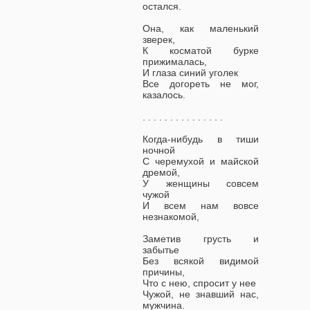
остался.
Она, как маленький
зверек,
К косматой бурке
прижималась,
И глаза синий уголек
Все догореть не мог,
казалось.
. . . . . . . . . . . . . . .
Когда-нибудь в тиши
ночной
С черемухой и майской
дремой,
У женщины совсем
чужой
И всем нам вовсе
незнакомой,
Заметив грусть и
забытье
Без всякой видимой
причины,
Что с нею, спросит у нее
Чужой, не знавший нас,
мужчина.