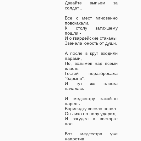
Давайте выпьем за
солдат...
Все с мест мгновенно
повскакали,
К столу затихшему
пошли -
И о гвардейские стаканы
Звенела юность от души.
А после в круг входили
парами,
Но, возымев над всеми
власть,
Гостей поразбросала
"барыня".
И тут же пляска
началась.
И медсестру какой-то
парень
Вприсядку весело повел.
Он лихо по полу ударил,
И загудел в восторге
пол.
Вот медсестра уже
напротив