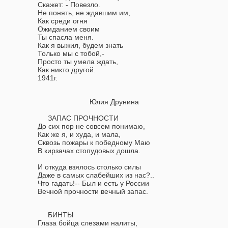
Скажет: - Повезло.
Не понять, не ждавшим им,
Как среди огня
Ожиданием своим
Ты спасла меня.
Как я выжил, будем знать
Только мы с тобой,-
Просто ты умела ждать,
Как никто другой.
1941г.
Юлия Друнина
ЗАПАС ПРОЧНОСТИ
До сих пор не совсем понимаю,
Как же я, и худа, и мала,
Сквозь пожары к победному Маю
В кирзачах стопудовых дошла.
И откуда взялось столько силы
Даже в самых слабейших из нас?..
Что гадать!-- Был и есть у России
Вечной прочности вечный запас.
БИНТЫ
Глаза бойца слезами налиты,