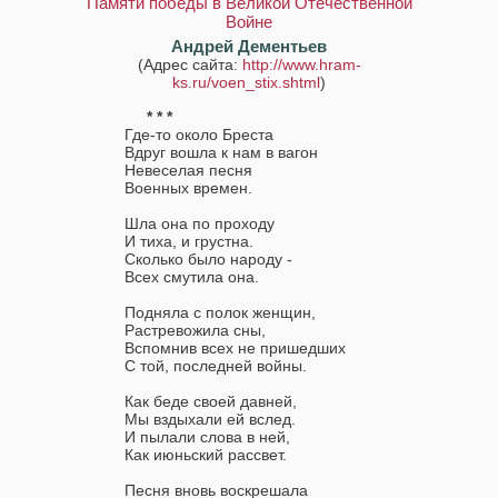
Памяти победы в Великой Отечественной
Войне
Андрей Дементьев
(Адрес сайта:
http://www.hram-
ks.ru/voen_stix.shtml
)
* * *
Где-то около Бреста
Вдруг вошла к нам в вагон
Невеселая песня
Военных времен.
Шла она по проходу
И тиха, и грустна.
Сколько было народу -
Всех смутила она.
Подняла с полок женщин,
Растревожила сны,
Вспомнив всех не пришедших
С той, последней войны.
Как беде своей давней,
Мы вздыхали ей вслед.
И пылали слова в ней,
Как июньский рассвет.
Песня вновь воскрешала