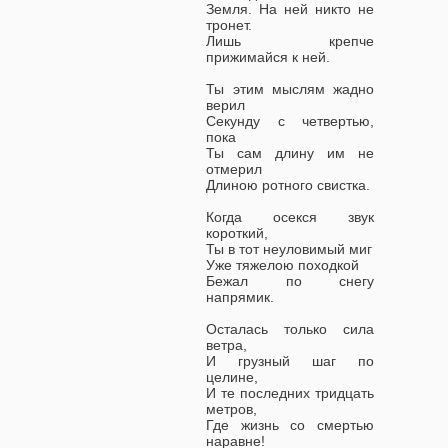
Земля. На ней никто не
тронет.
Лишь крепче
прижимайся к ней.
Ты этим мыслям жадно
верил
Секунду с четвертью,
пока
Ты сам длину им не
отмерил
Длиною ротного свистка.
Когда осекся звук
короткий,
Ты в тот неуловимый миг
Уже тяжелою походкой
Бежал по снегу
напрямик.
Осталась только сила
ветра,
И грузный шаг по
целине,
И те последних тридцать
метров,
Где жизнь со смертью
наравне!