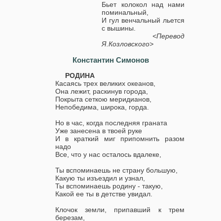
Бьет колокол над нами
поминальный,
И гул венчальный льется
с вышины.
<Перевод
Я.Козловского>
Константин Симонов
РОДИНА
Касаясь трех великих океанов,
Она лежит, раскинув города,
Покрыта сеткою меридианов,
Непобедима, широка, горда.
Но в час, когда последняя граната
Уже занесена в твоей руке
И в краткий миг припомнить разом
надо
Все, что у нас осталось вдалеке,
Ты вспоминаешь не страну большую,
Какую ты изъездил и узнал,
Ты вспоминаешь родину - такую,
Какой ее ты в детстве увидал.
Клочок земли, припавший к трем
березам,