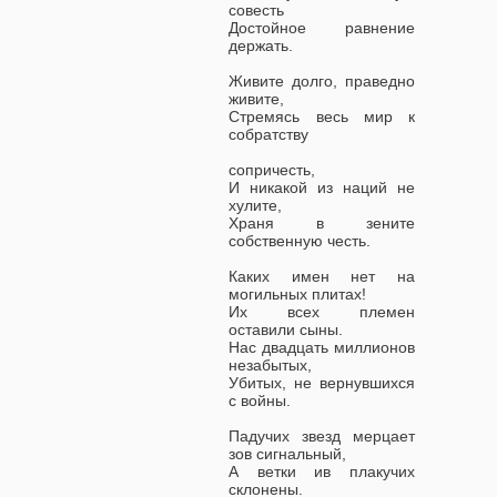
совесть
Достойное равнение
держать.
Живите долго, праведно
живите,
Стремясь весь мир к
собратству
сопричесть,
И никакой из наций не
хулите,
Храня в зените
собственную честь.
Каких имен нет на
могильных плитах!
Их всех племен
оставили сыны.
Нас двадцать миллионов
незабытых,
Убитых, не вернувшихся
с войны.
Падучих звезд мерцает
зов сигнальный,
А ветки ив плакучих
склонены.