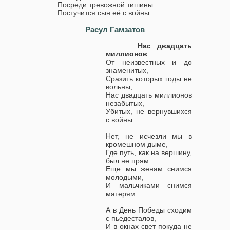
Посреди тревожной тишины
Постучится сын её с войны.
Расул Гамзатов
Нас двадцать
миллионов
От неизвестных и до
знаменитых,
Сразить которых годы не
вольны,
Нас двадцать миллионов
незабытых,
Убитых, не вернувшихся
с войны.
Нет, не исчезли мы в
кромешном дыме,
Где путь, как на вершину,
был не прям.
Еще мы женам снимся
молодыми,
И мальчиками снимся
матерям.
А в День Победы сходим
с пьедесталов,
И в окнах свет покуда не