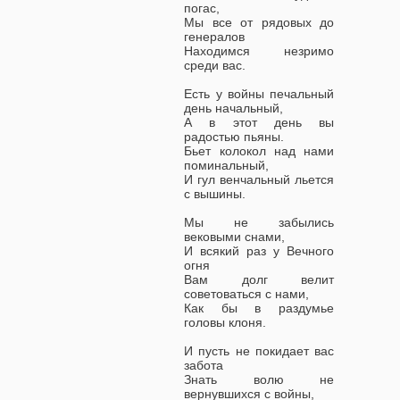
погас,
Мы все от рядовых до
генералов
Находимся незримо
среди вас.
Есть у войны печальный
день начальный,
А в этот день вы
радостью пьяны.
Бьет колокол над нами
поминальный,
И гул венчальный льется
с вышины.
Мы не забылись
вековыми снами,
И всякий раз у Вечного
огня
Вам долг велит
советоваться с нами,
Как бы в раздумье
головы клоня.
И пусть не покидает вас
забота
Знать волю не
вернувшихся с войны,