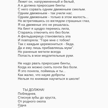
Лежит он, напружиненный и белый,
А я должна приросшие бинты
С него сорвать одним движеньем смелым.
Одним движеньем - так учили нас.
Одним движеньем - только в этом жалость...
Но встретившись со взглядом страшных глаз,
Я на движенье это не решалась.
На бинт я щедро перекись лила,
Стараясь отмочить его без боли.
А фельдшерица становилась зла
И повторяла: "Горе мне с тобою!
Так с каждым церемониться - беда.
Да и ему лишь прибавляешь муки".
Но раненые метили всегда
Попасть в мои медлительные руки.
Не надо рвать приросшие бинты,
Когда их можно снять почти без боли.
Я это поняла, поймешь и ты...
Как жалко, что науке доброты
Нельзя по книжкам научиться в школе!
ТЫ ДОЛЖНА!
Побледнев,
Стиснув зубы до хруста,
От родного окопа
Одна