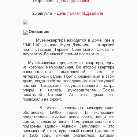
15 февраля
-
День подлинника
25 августа
-
День памяти М.Джалиля
Описание:
Музей-квартира находится в доме, где в
1940-1941 гг. жил Муса Джалиль - татарский
поэт, ставший Героем Советского Союза и
лауреатом Ленинской премии посмертно.
Музей занимает две смежные квартиры, одна
из которых мемориальная. Во второй квартире
располагаются выставочный зал и
литературный салон. Поэт с семьей жил в этом
доме, когда работал заведующим литературной
частью Татарского государственного театра
оперы и балета, руководителем Союза
писателей Татарии. Из этого дома его
провожали на фронт.
В музее воссоздана мемориальная
обстановка 1940-х годов. В экспозиции
представлены личные вещи поэта, вещи его
семьи, предметы эпохи. Подлинные экспонаты
подарены вдовой Аминой Залиловой - это
письменный стол, купленный самим Джалилем
в 1935 году, личная библиотека, которая