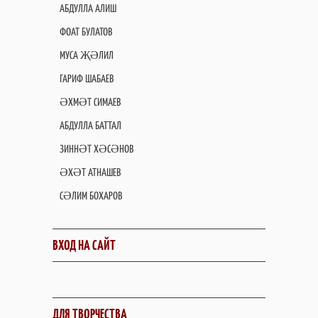
АБДУЛЛА АЛИШ
ФОАТ БУЛАТОВ
МУСА ҖӘЛИЛ
ГАРИФ ШАБАЕВ
ӘХМӘТ СИМАЕВ
АБДУЛЛА БАТТАЛ
ЗИННӘТ ХӘСӘНОВ
ӘХӘТ АТНАШЕВ
СӘЛИМ БОХАРОВ
ВХОД НА САЙТ
ДЛЯ ТВОРЧЕСТВА