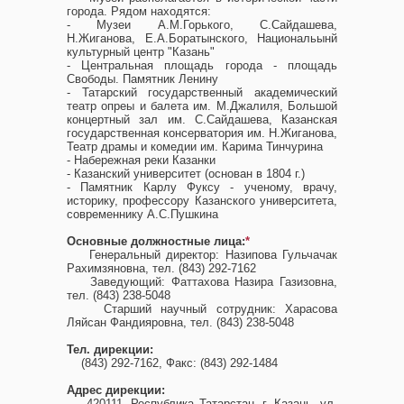
города. Рядом находятся:
- Музеи А.М.Горького, С.Сайдашева,
Н.Жиганова, Е.А.Боратынского, Национальынй
культурный центр "Казань"
- Центральная площадь города - площадь
Свободы. Памятник Ленину
- Татарский государственный академический
театр опреы и балета им. М.Джалиля, Большой
концертный зал им. С.Сайдашева, Казанская
государственная консерватория им. Н.Жиганова,
Театр драмы и комедии им. Карима Тинчурина
- Набережная реки Казанки
- Казанский университет (основан в 1804 г.)
- Памятник Карлу Фуксу - ученому, врачу,
историку, профессору Казанского университета,
современнику А.С.Пушкина
Основные должностные лица:
*
Генеральный директор: Назипова Гульчачак
Рахимзяновна, тел. (843) 292-7162
Заведующий: Фаттахова Назира Газизовна,
тел. (843) 238-5048
Старший научный сотрудник: Харасова
Ляйсан Фандияровна, тел. (843) 238-5048
Тел. дирекции:
(843) 292-7162, Факс: (843) 292-1484
Адрес дирекции:
420111, Республика Татарстан, г. Казань, ул.