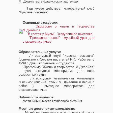
М. Джалилем в фашистских застенках.
При музее действует литературный клуб
"Красная ромашка"
Основные экскурсии:
Экскурсия о жизни и творчестве
М.Джалиля
"В гостях у Мусы". Экскурсия по выставке
"Прерванная песня" - музейный урок для
старшеклассников
Образовательные услуги:
Литературный клуб "Красная ромашка"
(совместно с Союзом писателей РТ). Работает с
1999 г. Для школьников и студентов
Программа "Жизнь и творчество М.Джалиля"
- цикл выездных мероприятий для всех
возрастных групп
Литературно- музыкальная композиция
"Письмо" (письма, стихи М. Джалиля и песни о
войне ) - выездное мероприятие для
старшеклассников
Поблизости имеются:
гостиницы и места группового питания
Местные достопримечательности:
Музей располагается в исторической части