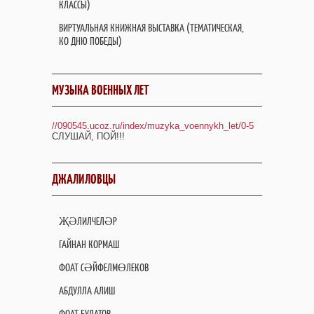
КЛАССЫ)
ВИРТУАЛЬНАЯ КНИЖНАЯ ВЫСТАВКА (ТЕМАТИЧЕСКАЯ,
КО ДНЮ ПОБЕДЫ)
МУЗЫКА ВОЕННЫХ ЛЕТ
//090545.ucoz.ru/index/muzyka_voennykh_let/0-5
СЛУШАЙ, ПОЙ!!!
ДЖАЛИЛОВЦЫ
ҖӘЛИЛЧЕЛӘР
ГАЙНАН КОРМАШ
ФОАТ СӘЙФЕЛМӨЛЕКОВ
АБДУЛЛА АЛИШ
ФОАТ БУЛАТОВ