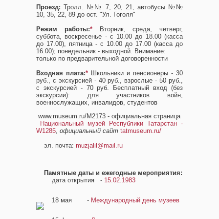
Проезд:
Тролл. №№ 7, 20, 21, автобусы №№
10, 35, 22, 89 до ост. "Ул. Гоголя"
Режим работы:
*
Вторник, среда, четверг,
суббота, воскресенье - с 10.00 до 18.00 (касса
до 17.00), пятница - с 10.00 до 17.00 (касса до
16.00); понедельник - выходной. Внимание:
только по предварительной договоренности
Входная плата:
*
Школьники и пенсионеры - 30
руб., с экскурсией - 40 руб., взрослые - 50 руб.,
с экскурсией - 70 руб. Бесплатный вход (без
экскурсии): для участников войн,
военнослужащих, инвалидов, студентов
www.museum.ru/M2173 - официальная страница
Национальный музей Республики Татарстан -
W1285
,
официальный сайт
tatmuseum.ru/
эл. почта:
muzjalil@mail.ru
Памятные даты и ежегодные мероприятия:
дата открытия -
15.02.1983
18 мая
-
Международный день музеев