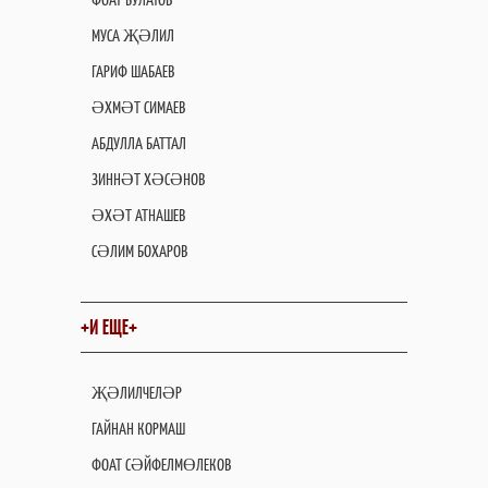
МУСА ҖӘЛИЛ
ГАРИФ ШАБАЕВ
ӘХМӘТ СИМАЕВ
АБДУЛЛА БАТТАЛ
ЗИННӘТ ХӘСӘНОВ
ӘХӘТ АТНАШЕВ
СӘЛИМ БОХАРОВ
+И ЕЩЕ+
ҖӘЛИЛЧЕЛӘР
ГАЙНАН КОРМАШ
ФОАТ СӘЙФЕЛМӨЛЕКОВ