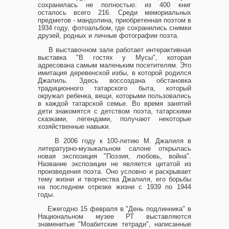
сохранилась не полностью: из 400 книг
осталось всего 216. Среди мемориальных
предметов - мандолина, приобретенная поэтом в
1934 году, фотоальбом, где сохранились снимки
друзей, родных и личные фотографии поэта.
В выставочном зале работает интерактивная
выставка "В гостях у Мусы", которая
адресована самым маленьким посетителям. Это
имитация деревенской избы, в которой родился
Джалиль. Здесь воссоздана обстановка
традиционного татарского быта, который
окружал ребенка, вещи, которыми пользовались
в каждой татарской семье. Во время занятий
дети знакомятся с детством поэта, татарскими
сказками, легендами, получают некоторые
хозяйственные навыки.
В 2006 году к 100-летию М. Джалиля в
литературно-музыкальном салоне открылась
новая экспозиция "Поэзия, любовь, война".
Название экспозиции не является цитатой из
произведения поэта. Оно условно и раскрывает
тему жизни и творчества Джалиля, его борьбы
на последнем отрезке жизни с 1939 по 1944
годы.
Ежегодно 15 февраля в "День подлинника" в
Национальном музее РТ выставляются
знаменитые "Моабитские тетради", написанные