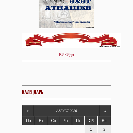
ВИКИда
КАЛЕНДАРЬ
«
АВГУСТ 2026
»
Пн
Вт
Ср
Чт
Пт
Сб
Вс
1
2