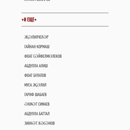
+И ЕЩЕ+
ҖӘЛИЛЧЕЛӘР
ГАЙНАН КОРМАШ
ФОАТ СӘЙФЕЛМӨЛЕКОВ
АБДУЛЛА АЛИШ
ФОАТ БУЛАТОВ
МУСА ҖӘЛИЛ
ГАРИФ ШАБАЕВ
ӘХМӘТ СИМАЕВ
АБДУЛЛА БАТТАЛ
ЗИННӘТ ХӘСӘНОВ