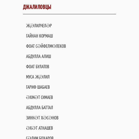
ДЖАЛИЛОВЦЫ
ҖӘЛИЛЧЕЛӘР
ГАЙНАН КОРМАШ
ФОАТ СӘЙФЕЛМӨЛЕКОВ
АБДУЛЛА АЛИШ
ФОАТ БУЛАТОВ
МУСА ҖӘЛИЛ
ГАРИФ ШАБАЕВ
ӘХМӘТ СИМАЕВ
АБДУЛЛА БАТТАЛ
ЗИННӘТ ХӘСӘНОВ
ӘХӘТ АТНАШЕВ
СӘЛИМ БОХАРОВ