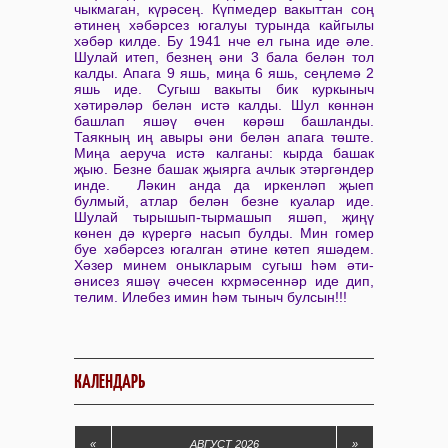
чыкмаган, күрәсең. Күпмедер вакыттан соң
әтинең хәбәрсез югалуы турында кайгылы
хәбәр килде. Бу 1941 нче ел гына иде әле.
Шулай итеп, безнең әни 3 бала белән тол
калды. Апага 9 яшь, миңа 6 яшь, сеңлемә 2
яшь иде. Сугыш вакыты бик куркыныч
хәтирәләр белән истә калды. Шул көннән
башлап яшәү өчен көрәш башланды.
Таякның иң авыры әни белән апага төште.
Миңа аеруча истә калганы: кырда башак
җыю. Безне башак җыярга ачлык этәргәндер
инде. Ләкин анда да иркенләп җыеп
булмый, атлар белән безне куалар иде.
Шулай тырышып-тырмашып яшәп, җиңү
көнен дә күрергә насып булды. Мин гомер
буе хәбәрсез югалган әтине көтеп яшәдем.
Хәзер минем оныкларым сугыш һәм әти-
әнисез яшәү әчесен кхрмәсеннәр иде дип,
телим. Илебез имин һәм тыныч булсын!!!
КАЛЕНДАРЬ
«
АВГУСТ 2026
»