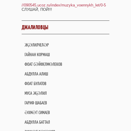
//090545.ucoz.ru/index/muzyka_voennykh_let/0-5
СЛУШАЙ, ПОЙ!!!
ДЖАЛИЛОВЦЫ
ҖӘЛИЛЧЕЛӘР
ГАЙНАН КОРМАШ
ФОАТ СӘЙФЕЛМӨЛЕКОВ
АБДУЛЛА АЛИШ
ФОАТ БУЛАТОВ
МУСА ҖӘЛИЛ
ГАРИФ ШАБАЕВ
ӘХМӘТ СИМАЕВ
АБДУЛЛА БАТТАЛ