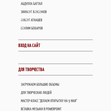
АБДУЛЛА БАТТАЛ
ЗИННӘТ ХӘСӘНОВ
ӘХӘТ АТНАШЕВ
СӘЛИМ БОХАРОВ
ВХОД НА САЙТ
ДЛЯ ТВОРЧЕСТВА
ЗАГРУЖАЕМ БОЛЬШИЕ ОБЪЕМЫ
ДЛЯ ТВОРЧЕСКИХ ЛЮДЕЙ
МАСТЕР-КЛАСС "ДЕЛАЕМ ОТКРЫТКУ НА 9 МАЯ"
ВСТАВКА МУЗЫКИ В POWERPOINT