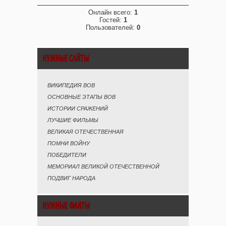
Онлайн всего:
1
Гостей:
1
Пользователей:
0
НУЖНЫЕ САЙТЫ
ВИКИПЕДИЯ ВОВ
ОСНОВНЫЕ ЭТАПЫ ВОВ
ИСТОРИИ СРАЖЕНИЙ
ЛУЧШИЕ ФИЛЬМЫ
ВЕЛИКАЯ ОТЕЧЕСТВЕННАЯ
ПОМНИ ВОЙНУ
ПОБЕДИТЕЛИ
МЕМОРИАЛ ВЕЛИКОЙ ОТЕЧЕСТВЕННОЙ
ПОДВИГ НАРОДА
НУЖНЫЕ ФАКТЫ