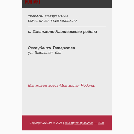
КОНТАКТ
ТЕЛЕФОН: 8(843)783-34-44
EMAIL: KAUSAR-54@YANDEX.RU
с. Именьково Лаишевского района
Республики Татарстан
ул. Школьная, д3а
Мы живем здесь-Моя малая Родина.
Copyright MyCorp © 2026
|
Конструктор сайтов
—
uCoz