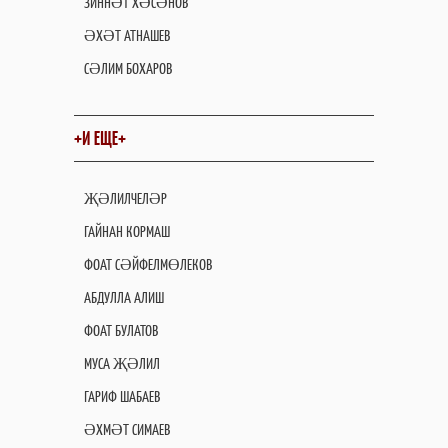
ЗИННӘТ ХӘСӘНОВ
ӘХӘТ АТНАШЕВ
СӘЛИМ БОХАРОВ
+И ЕЩЕ+
ҖӘЛИЛЧЕЛӘР
ГАЙНАН КОРМАШ
ФОАТ СӘЙФЕЛМӨЛЕКОВ
АБДУЛЛА АЛИШ
ФОАТ БУЛАТОВ
МУСА ҖӘЛИЛ
ГАРИФ ШАБАЕВ
ӘХМӘТ СИМАЕВ