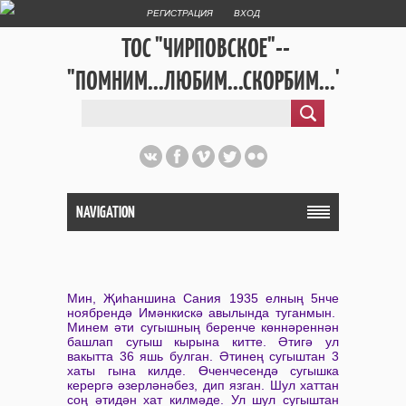
РЕГИСТРАЦИЯ
ВХОД
ТОС "ЧИРПОВСКОЕ"--
"ПОМНИМ...ЛЮБИМ...СКОРБИМ..."
NAVIGATION
Мин, Җиһаншина Сания 1935 елның 5нче
ноябрендә Имәнкискә авылында туганмын.
Минем әти сугышның беренче көннәреннән
башлап сугыш кырына китте. Әтигә ул
вакытта 36 яшь булган. Әтинең сугыштан 3
хаты гына килде. Өченчесендә сугышка
керергә әзерләнәбез, дип язган. Шул хаттан
соң әтидән хат килмәде. Ул шул сугыштан