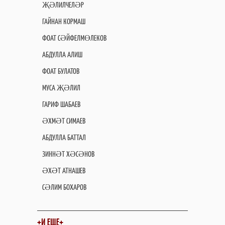
ҖӘЛИЛЧЕЛӘР
ГАЙНАН КОРМАШ
ФОАТ СӘЙФЕЛМӨЛЕКОВ
АБДУЛЛА АЛИШ
ФОАТ БУЛАТОВ
МУСА ҖӘЛИЛ
ГАРИФ ШАБАЕВ
ӘХМӘТ СИМАЕВ
АБДУЛЛА БАТТАЛ
ЗИННӘТ ХӘСӘНОВ
ӘХӘТ АТНАШЕВ
СӘЛИМ БОХАРОВ
+И ЕЩЕ+