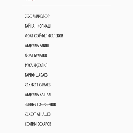
ҖӘЛИЛЧЕЛӘР
ГАЙНАН КОРМАШ
ФОАТ СӘЙФЕЛМӨЛЕКОВ
АБДУЛЛА АЛИШ
ФОАТ БУЛАТОВ
МУСА ҖӘЛИЛ
ГАРИФ ШАБАЕВ
ӘХМӘТ СИМАЕВ
АБДУЛЛА БАТТАЛ
ЗИННӘТ ХӘСӘНОВ
ӘХӘТ АТНАШЕВ
СӘЛИМ БОХАРОВ